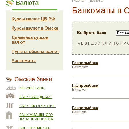
Главная
|
Валюта
Валюта
Банкоматы в 
Курсы валют ЦБ РФ
Курсы валют в Омске
Выбрать банк
Динамика курсов
валют
А
Б
В
Г
Д
З
И
К
Л
М
Н
О
П
Р
Пункты обмена валют
Банкоматы
Газпромбанк
Банкомат
Омские банки
Газпромбанк
АК БАРС БАНК
Банкомат
БАНК "ЗАПАДНЫЙ"
БАНК "ФК ОТКРЫТИЕ"
Газпромбанк
Банкомат
БАНК ЖИЛИЩНОГО
ФИНАНСИРОВАНИЯ
ВНЕШПРОМБАНК