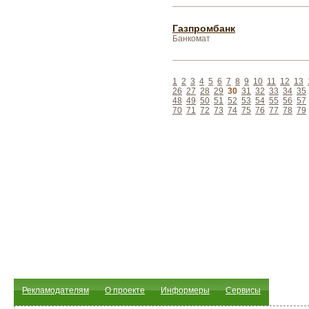
Газпромбанк
Банкомат
1
2
3
4
5
6
7
8
9
10
11
12
13
26
27
28
29
30
31
32
33
34
35
48
49
50
51
52
53
54
55
56
57
70
71
72
73
74
75
76
77
78
79
Рекламодателям
О проекте
Информеры
Сервисы