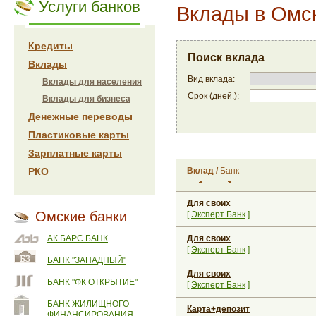
Услуги банков
Вклады в Омс
Кредиты
Поиск вклада
Вклады
Вид вклада:
Вклады для населения
Срок (дней.):
Вклады для бизнеса
Денежные переводы
Пластиковые карты
Зарплатные карты
РКО
Вклад
/
Банк
Для своих
Омские банки
[
Эксперт Банк
]
АК БАРС БАНК
Для своих
[
Эксперт Банк
]
БАНК "ЗАПАДНЫЙ"
Для своих
БАНК "ФК ОТКРЫТИЕ"
[
Эксперт Банк
]
БАНК ЖИЛИЩНОГО
Карта+депозит
ФИНАНСИРОВАНИЯ