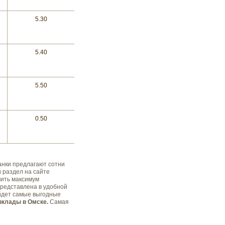
5.30
5.40
5.50
0.50
анки предлагают сотни
 раздел на сайте
чить максимум
редставлена в удобной
йдет самые выгодные
вклады в Омске.
Самая