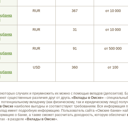
]
RUR
367
от 10 000
оцбанка
]
RUR
31
от 10 000
оцбанка
]
RUR
91
от 500 000
оцбанка
]
USD
360
от 100
оцбанка
]
екоторых случаях и приумножить их можно с помощью вкладов (депозитов).
Б
еют существенные различия друг от друга
. «Вклады в Омске» -
специальный
 потенциальному вкладчику (как физическому, так и юридическому лицу) полу
в Омске
наиболее выгодны и соответствуют требованиям. Вся информация п
вклад имеет подробную информацию. Пользователь сайта «Омские банки» на
рмацию о банке, а также сможет рассчитать доходность, которую обеспечат
ах - в разделе «
Вклады в Омске
».