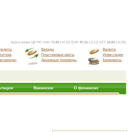
Курсы валют ЦБ РФ:
USD:
71.83
(+0.15) EUR:
87.21
(-0.12) KZT:
16.83
(+0.05)
редиты
Вклады
Валюта
потека
Пластиковые карты
Инвестиции
втокредит
Денежные переводы
Банкоматы
ьтации
Вакансии
О финансах