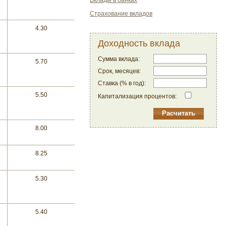
Вклады в банках
Страхование вкладов
4.30
Доходность вклада
Сумма вклада:
5.70
Срок, месяцев:
Ставка (% в год):
5.50
Капитализация процентов:
8.00
8.25
5.30
5.40