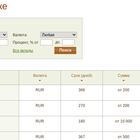
ке
Валюта:
до
Процент, % от
Все вклады
Валюта
Срок
(дней)
Сумма
RUR
366
от 200
RUR
270
от 200
RUR
180
от 10 000
RUR
367
от 500