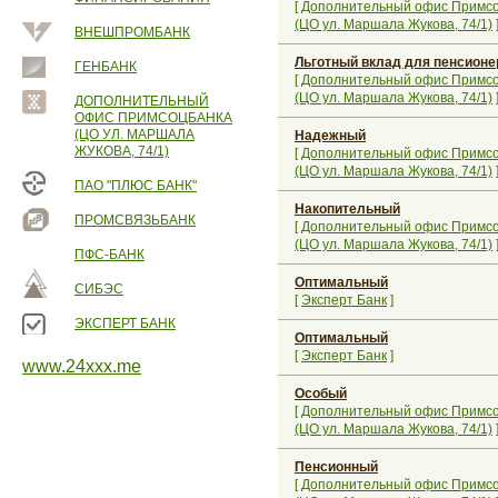
[
Дополнительный офис Примс
(ЦО ул. Маршала Жукова, 74/1)
ВНЕШПРОМБАНК
Льготный вклад для пенсионе
ГЕНБАНК
[
Дополнительный офис Примс
(ЦО ул. Маршала Жукова, 74/1)
ДОПОЛНИТЕЛЬНЫЙ
ОФИС ПРИМСОЦБАНКА
(ЦО УЛ. МАРШАЛА
Надежный
ЖУКОВА, 74/1)
[
Дополнительный офис Примс
(ЦО ул. Маршала Жукова, 74/1)
ПАО "ПЛЮС БАНК"
Накопительный
ПРОМСВЯЗЬБАНК
[
Дополнительный офис Примс
(ЦО ул. Маршала Жукова, 74/1)
ПФС-БАНК
Оптимальный
СИБЭС
[
Эксперт Банк
]
ЭКСПЕРТ БАНК
Оптимальный
[
Эксперт Банк
]
www.24xxx.me
Особый
[
Дополнительный офис Примс
(ЦО ул. Маршала Жукова, 74/1)
Пенсионный
[
Дополнительный офис Примс