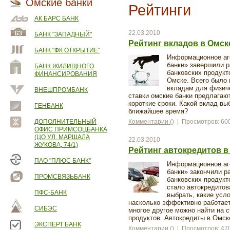
Омские банки
Рейтинги
АК БАРС БАНК
22.03.2010
БАНК "ЗАПАДНЫЙ"
Рейтинг вкладов в Омск
БАНК "ФК ОТКРЫТИЕ"
Информационное аг
банки» завершили р
БАНК ЖИЛИЩНОГО
банковских продукт
ФИНАНСИРОВАНИЯ
Омске. Всего было 
вкладам для физиче
ВНЕШПРОМБАНК
ставки омские банки предлагают
короткие сроки. Какой вклад вы
ГЕНБАНК
ближайшее время?
ДОПОЛНИТЕЛЬНЫЙ
Комментарии ()
| Просмотров: 60
ОФИС ПРИМСОЦБАНКА
(ЦО УЛ. МАРШАЛА
22.03.2010
ЖУКОВА, 74/1)
Рейтинг автокредитов в
ПАО "ПЛЮС БАНК"
Информационное аг
банки» закончили р
ПРОМСВЯЗЬБАНК
банковских продукт
стало автокредитов
ПФС-БАНК
выбрать, какие усл
насколько эффективно работает
СИБЭС
многое другое можно найти на с
продуктов. Автокредиты в Омск
ЭКСПЕРТ БАНК
Комментарии ()
| Просмотров: 47