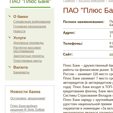
ПАО "Плюс Банк"
Главная
|
Каталог компаний
|
Ба
ПАО "Плюс Ба
О банке
Полное наименование:
Пу
Справочная информация
Ба
Головная организация
Новости
Адрес:
10
1
Услуги
Денежные переводы
Телефоны:
8 
бе
Расчетно-кассовое
обслуживание
Сайт:
ww
Зарплатные проекты
Пластиковые карты
Плюс Банк – дружественный ба
Валюта
работы на финансовом рынке. Б
Банкоматы
России – занимает
118
место сре
Плюс Банк занимает
7
место ср
автокредитов (в автокредитном 
года). Плюс Банк входит в
ТОП-
кредитования физлиц. Банк явл
Новости банка
Системы Страхования Вкладов (
Осторожно, мошенники!
Плюс Банк наряду с крупнейши
удостоен национальной премии 
Плюс Банк выбрал
лауреатом в номинации «За вкла
решение R-Style Softlab
неоднократно являлся лауреат