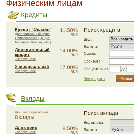
Физическим лицам
Кредиты
Кредит "Онлайн"
Поиск кредита
11.50%
Дополнительный офис
RUR
Примсоцбанка (ЦО ул.
Вид :
Маршала Жукова, 74/1)
Валюта:
Доверительный
14.00%
Сумма:
кредит
RUR
Эксперт Банк
Срок (мес.):
Универсальный
17.00%
до
Процент, % от
Эксперт Банк
RUR
Все кредиты
Вклады
Поиск вклада
Лучшие предложения
Вклады
Вид вклада:
Для своих
8.50%
Валюта:
Эксперт Банк
RUR