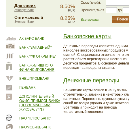
Срок (дней):
Для своих
8.50%
до
Эксперт Банк
Процент, % от
RUR
Оптимальный
8.25%
Все вклады
Эксперт Банк
RUR
Банковские карты
АК БАРС БАНК
Денежные переводы являются одними 
БАНК "ЗАПАДНЫЙ"
наиболее востребованных продуктов у
омичей. Специалисты отмечают, что е
БАНК "ФК ОТКРЫТИЕ"
растет объем переводов на несколько
десятков процентов. В основном деньги
БАНК ЖИЛИЩНОГО
переводят за пределы страны.
ФИНАНСИРОВАНИЯ
ВНЕШПРОМБАНК
Денежные переводы
ГЕНБАНК
Банковские карты вошли в нашу жизнь
стремительно, заменив в некоторых сл
ДОПОЛНИТЕЛЬНЫЙ
наличные. Перевозить крупные суммы д
ОФИС ПРИМСОЦБАНКА
собой не всегда удобно и даже небезоп
(ЦО УЛ. МАРШАЛА
Вот тогда и приходит на помощь
ЖУКОВА, 74/1)
«пластиковый кошелек».
ПАО "ПЛЮС БАНК"
ПРОМСВЯЗЬБАНК