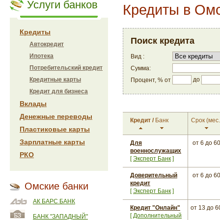
Услуги банков
Кредиты в Ом
Кредиты
Поиск кредита
Автокредит
Ипотека
Вид :
Потребительский кредит
Сумма:
до
Кредитные карты
Процент, % от
Кредит для бизнеса
Вклады
Денежные переводы
Кредит
/
Банк
Срок
(мес.
Пластиковые карты
Зарплатные карты
Для
от 6
до 6
военнослужащих
РКО
[
Эксперт Банк
]
Доверительный
от 6
до 6
кредит
Омские банки
[
Эксперт Банк
]
АК БАРС БАНК
Кредит "Онлайн"
от 13
до 6
[
Дополнительный
БАНК "ЗАПАДНЫЙ"