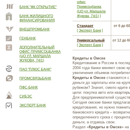
офис
Примсоцбанка
БАНК "ФК ОТКРЫТИЕ"
(ЦО ул. Маршала
БАНК ЖИЛИЩНОГО
Жукова, 74/1)
]
ФИНАНСИРОВАНИЯ
Стандарт
от 6
до 6
ВНЕШПРОМБАНК
[
Эксперт Банк
]
ГЕНБАНК
Универсальный
от 12
до 6
[
Эксперт Банк
]
ДОПОЛНИТЕЛЬНЫЙ
ОФИС ПРИМСОЦБАНКА
(ЦО УЛ. МАРШАЛА
Кредиты в Омске
ЖУКОВА, 74/1)
Кредитование в России в после
2004 года банки меняют свою к
ПАО "ПЛЮС БАНК"
увеличения объемов потребител
Кредиты в Омске
становятся с
ПРОМСВЯЗЬБАНК
деньги до зарплаты или на круп
ПФС-БАНК
рубежом? Значит, смело идите 
цели: покупка авто или кварти
СИБЭС
Для предпринимателей существ
Сегодня омские банки предлаг
ЭКСПЕРТ БАНК
кредитования, но нужно помнит
банковского кредита – возвратн
определенного срока с процента
деньги, а отдаешь свои.
Раздел «
Кредиты в Омске
» на