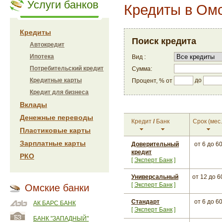
Услуги банков
Кредиты в Ом
Кредиты
Поиск кредита
Автокредит
Ипотека
Вид :
Потребительский кредит
Сумма:
до
Кредитные карты
Процент, % от
Кредит для бизнеса
Вклады
Денежные переводы
Кредит
/
Банк
Срок
(мес.
Пластиковые карты
Зарплатные карты
Доверительный
от 6
до 6
кредит
РКО
[
Эксперт Банк
]
Универсальный
от 12
до 6
[
Эксперт Банк
]
Омские банки
Стандарт
от 6
до 6
АК БАРС БАНК
[
Эксперт Банк
]
БАНК "ЗАПАДНЫЙ"