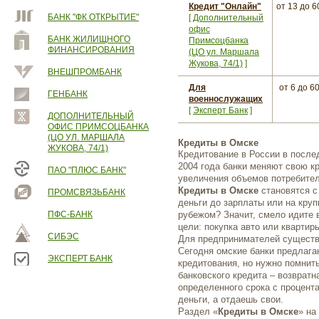
Кредит "Онлайн"
от 13
до 6
БАНК "ФК ОТКРЫТИЕ"
[
Дополнительный
офис
БАНК ЖИЛИЩНОГО
Примсоцбанка
ФИНАНСИРОВАНИЯ
(ЦО ул. Маршала
Жукова, 74/1)
]
ВНЕШПРОМБАНК
Для
от 6
до 6
ГЕНБАНК
военнослужащих
[
Эксперт Банк
]
ДОПОЛНИТЕЛЬНЫЙ
ОФИС ПРИМСОЦБАНКА
(ЦО УЛ. МАРШАЛА
Кредиты в Омске
ЖУКОВА, 74/1)
Кредитование в России в после
2004 года банки меняют свою к
ПАО "ПЛЮС БАНК"
увеличения объемов потребител
Кредиты в Омске
становятся с
ПРОМСВЯЗЬБАНК
деньги до зарплаты или на круп
ПФС-БАНК
рубежом? Значит, смело идите 
цели: покупка авто или кварти
СИБЭС
Для предпринимателей существ
Сегодня омские банки предлаг
ЭКСПЕРТ БАНК
кредитования, но нужно помнит
банковского кредита – возвратн
определенного срока с процента
деньги, а отдаешь свои.
Раздел «
Кредиты в Омске
» на