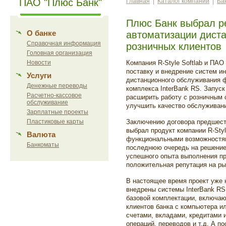
ПАО "Плюс Банк"
Главная
|
Каталог компаний
|
Ба
Плюс Банк выбрал ре
О банке
автоматизации дист
Справочная информация
розничных клиентов
Головная организация
Новости
Компания R-Style Softlab и ПА
поставку и внедрение систем ин
Услуги
дистанционного обслуживания ф
Денежные переводы
комплекса InterBank RS. Запус
Расчетно-кассовое
расширить работу с розничным 
обслуживание
улучшить качество обслуживан
Зарплатные проекты
Пластиковые карты
Заключению договора предшеств
выбрал продукт компании R-Sty
Валюта
функциональными возможностям
Банкоматы
последнюю очередь на решение 
успешного опыта выполнения пр
положительная репутация на ры
В настоящее время проект уже 
внедрены системы InterBank RS R
базовой комплектации, включа
клиентов банка с компьютера и
счетами, вкладами, кредитами 
операций, переводов и т.д. А п