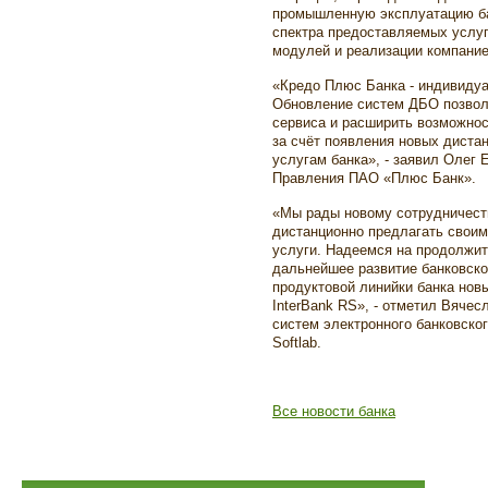
промышленную эксплуатацию ба
спектра предоставляемых услуг
модулей и реализации компани
«Кредо Плюс Банка - индивидуа
Обновление систем ДБО позвол
сервиса и расширить возможнос
за счёт появления новых диста
услугам банка», - заявил Олег
Правления ПАО «Плюс Банк».
«Мы рады новому сотрудничест
дистанционно предлагать своим
услуги. Надеемся на продолжит
дальнейшее развитие банковск
продуктовой линийки банка но
InterBank RS», - отметил Вяче
систем электронного банковско
Softlab.
Все новости банка