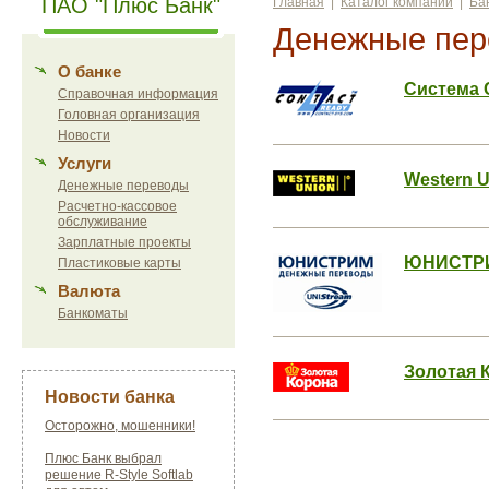
ПАО "Плюс Банк"
Главная
|
Каталог компаний
|
Ба
Денежные пер
О банке
Система 
Справочная информация
Головная организация
Новости
Услуги
Western 
Денежные переводы
Расчетно-кассовое
обслуживание
Зарплатные проекты
ЮНИСТР
Пластиковые карты
Валюта
Банкоматы
Золотая 
Новости банка
Осторожно, мошенники!
Плюс Банк выбрал
решение R-Style Softlab