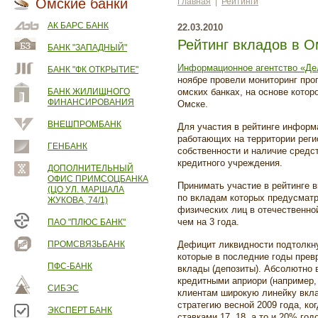
Омские банки
Главная
|
Рейтинги
АК БАРС БАНК
22.03.2010
Рейтинг вкладов в О
БАНК "ЗАПАДНЫЙ"
Информационное агентство «Де
БАНК "ФК ОТКРЫТИЕ"
ноябре провели мониторинг про
БАНК ЖИЛИЩНОГО
омских банках, на основе котор
ФИНАНСИРОВАНИЯ
Омске.
ВНЕШПРОМБАНК
Для участия в рейтинге информ
работающих на территории реги
ГЕНБАНК
собственности и наличие средс
кредитного учреждения.
ДОПОЛНИТЕЛЬНЫЙ
ОФИС ПРИМСОЦБАНКА
Принимать участие в рейтинге 
(ЦО УЛ. МАРШАЛА
по вкладам которых предусматр
ЖУКОВА, 74/1)
физических лиц в отечественно
чем на 3 года.
ПАО "ПЛЮС БАНК"
ПРОМСВЯЗЬБАНК
Дефицит ликвидности подтолкну
которые в последние годы прев
ПФС-БАНК
вклады (депозиты). Абсолютно в
кредитными априори (например,
СИБЭС
клиентам широкую линейку вкла
стратегию весной 2009 года, к
ЭКСПЕРТ БАНК
ставками 17, 18, а то и 20% г