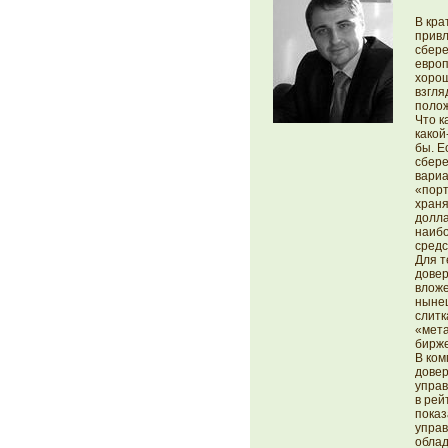
В кра
привл
сбере
европ
хорош
взгля
полож
Что к
какой
бы. Е
сбер
вариа
«порт
храня
долла
наибо
средс
Для т
довер
вложе
нынеш
слитк
«мета
бирже
В ком
довер
управ
в рей
показ
упра
облад