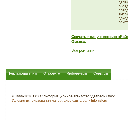
далек
облад
предо
высок
доход
опыт
Скачать полную версию «Рейт
Омске».
Все рейтинги
Рекламодателям
О проекте
Информеры
Сервисы
© 1999-2026 ООО "Информационное агентство "Деловой Омск"
Условия использования материалов сайта bank.Infomsk.ru