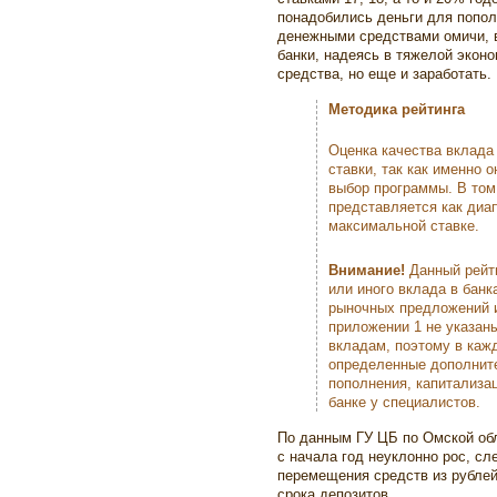
понадобились деньги для попо
денежными средствами омичи, в
банки, надеясь в тяжелой эконо
средства, но еще и заработать.
Методика рейтинга
Оценка качества вклада
ставки, так как именно 
выбор программы. В том 
представляется как диап
максимальной ставке.
Внимание!
Данный рейти
или иного вклада в банк
рыночных предложений и
приложении 1 не указан
вкладам, поэтому в каж
определенные дополнит
пополнения, капитализац
банке у специалистов.
По данным ГУ ЦБ по Омской обл
с начала год неуклонно рос, с
перемещения средств из рубле
срока депозитов.