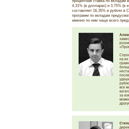
процентная ставка по вкладам в
4,31% (в долларах) и 3,75% (в 
составляет 16,35% в рублях в 
программ по вкладам предусмат
именно по ним чаще всего пред
Алек
замес
розни
«Про
Спрос
на их
сравн
больш
неста
после
удеше
рублю
все ж
катег
за из
момен
друг
Степ
дирек