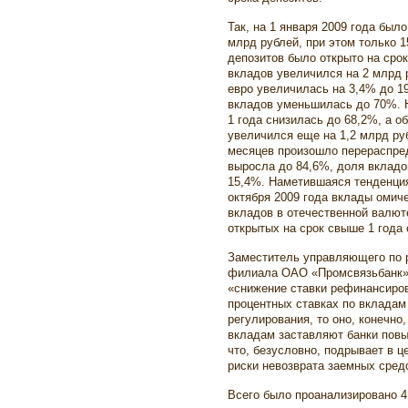
Так, на 1 января 2009 года был
млрд рублей, при этом только 
депозитов было открыто на срок
вкладов увеличился на 2 млрд 
евро увеличилась на 3,4% до 1
вкладов уменьшилась до 70%. 
1 года снизилась до 68,2%, а 
увеличился еще на 1,2 млрд руб
месяцев произошло перераспре
выросла до 84,6%, доля вкладо
15,4%. Наметившаяся тенденци
октября 2009 года вклады омич
вкладов в отечественной валют
открытых на срок свыше 1 года 
Заместитель управляющего по р
филиала ОАО «Промсвязьбанк» 
«снижение ставки рефинансиров
процентных ставках по вкладам 
регулирования, то оно, конечно
вкладам заставляют банки пов
что, безусловно, подрывает в 
риски невозврата заемных сред
Всего было проанализировано 4