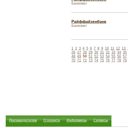
Банкомат
Райффайзенбанк
Банкомат
1
2
3
4
5
6
7
8
9
10
11
12
13
26
27
28
29
30
31
32
33
34
35
48
49
50
51
52
53
54
55
56
57
70
71
72
73
74
75
76
77
78
79
Рекламодателям
О проекте
Информеры
Сервисы