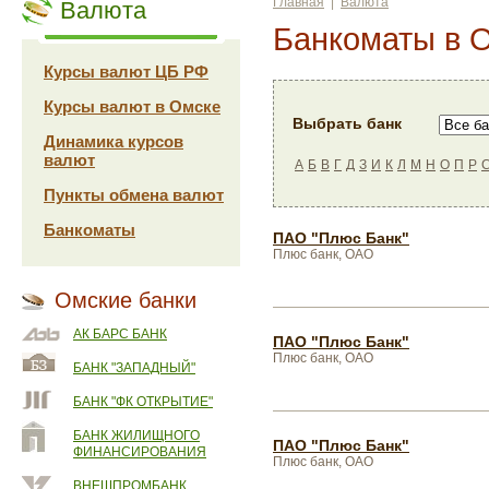
Главная
|
Валюта
Валюта
Банкоматы в 
Курсы валют ЦБ РФ
Курсы валют в Омске
Выбрать банк
Динамика курсов
валют
А
Б
В
Г
Д
З
И
К
Л
М
Н
О
П
Р
Пункты обмена валют
Банкоматы
ПАО "Плюс Банк"
Плюс банк, ОАО
Омские банки
АК БАРС БАНК
ПАО "Плюс Банк"
Плюс банк, ОАО
БАНК "ЗАПАДНЫЙ"
БАНК "ФК ОТКРЫТИЕ"
БАНК ЖИЛИЩНОГО
ПАО "Плюс Банк"
ФИНАНСИРОВАНИЯ
Плюс банк, ОАО
ВНЕШПРОМБАНК