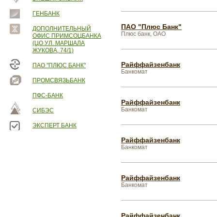
ГЕНБАНК
ПАО "Плюс Банк"
ДОПОЛНИТЕЛЬНЫЙ
Плюс банк, ОАО
ОФИС ПРИМСОЦБАНКА
(ЦО УЛ. МАРШАЛА
ЖУКОВА, 74/1)
Райффайзенбанк
ПАО "ПЛЮС БАНК"
Банкомат
ПРОМСВЯЗЬБАНК
ПФС-БАНК
Райффайзенбанк
Банкомат
СИБЭС
ЭКСПЕРТ БАНК
Райффайзенбанк
Банкомат
Райффайзенбанк
Банкомат
Райффайзенбанк