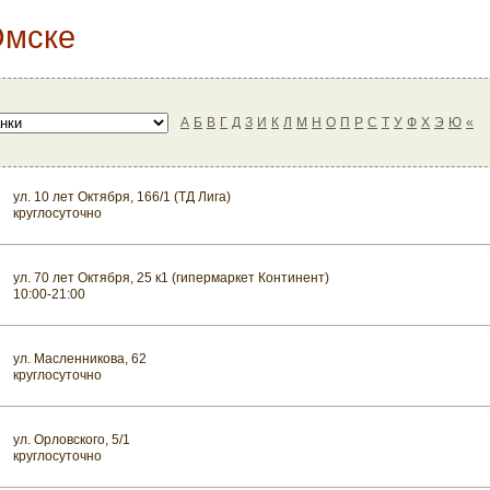
Омске
А
Б
В
Г
Д
З
И
К
Л
М
Н
О
П
Р
С
Т
У
Ф
Х
Э
Ю
«
ул. 10 лет Октября, 166/1 (ТД Лига)
круглосуточно
ул. 70 лет Октября, 25 к1 (гипермаркет Континент)
10:00-21:00
ул. Масленникова, 62
круглосуточно
ул. Орловского, 5/1
круглосуточно