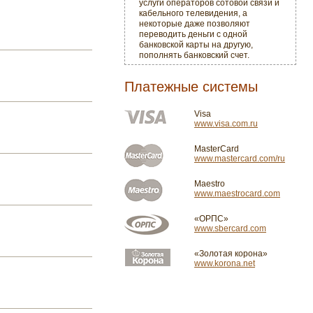
услуги операторов сотовой связи и
кабельного телевидения, а
некоторые даже позволяют
переводить деньги с одной
банковской карты на другую,
пополнять банковский счет.
Платежные системы
Visa
www.visa.com.ru
MasterCard
www.mastercard.com/ru
Maestro
www.maestrocard.com
«ОРПС»
www.sbercard.com
«Золотая корона»
www.korona.net