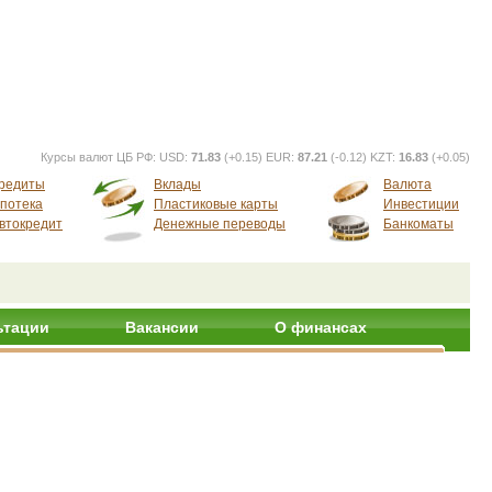
Курсы валют ЦБ РФ:
USD:
71.83
(+0.15) EUR:
87.21
(-0.12) KZT:
16.83
(+0.05)
редиты
Вклады
Валюта
потека
Пластиковые карты
Инвестиции
втокредит
Денежные переводы
Банкоматы
ьтации
Вакансии
О финансах