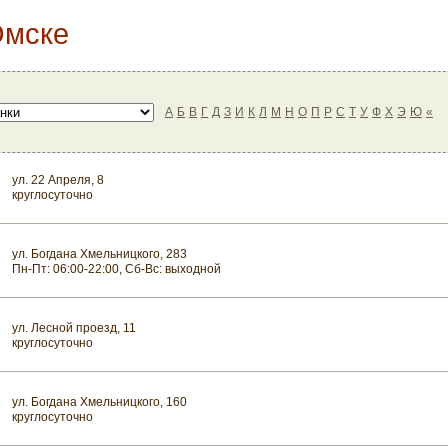
Омске
А
Б
В
Г
Д
З
И
К
Л
М
Н
О
П
Р
С
Т
У
Ф
Х
Э
Ю
«
ул. 22 Апреля, 8
круглосуточно
ул. Богдана Хмельницкого, 283
Пн-Пт: 06:00-22:00, Сб-Вс: выходной
ул. Лесной проезд, 11
круглосуточно
ул. Богдана Хмельницкого, 160
круглосуточно