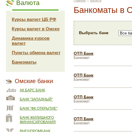
Главная
|
Валюта
Валюта
Банкоматы в 
Курсы валют ЦБ РФ
Курсы валют в Омске
Выбрать банк
Динамика курсов
валют
Пункты обмена валют
ОТП Банк
Банкомат
Банкоматы
ОТП Банк
Банкомат
Омские банки
АК БАРС БАНК
ОТП Банк
БАНК "ЗАПАДНЫЙ"
Банкомат
БАНК "ФК ОТКРЫТИЕ"
БАНК ЖИЛИЩНОГО
ОТП Банк
ФИНАНСИРОВАНИЯ
Банкомат
ВНЕШПРОМБАНК