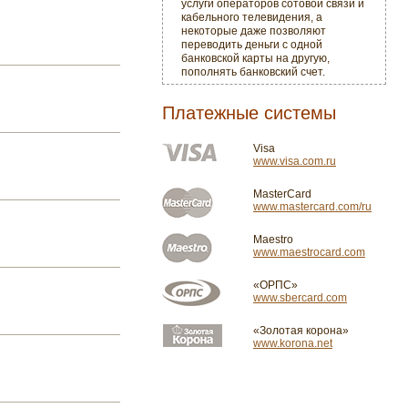
услуги операторов сотовой связи и
кабельного телевидения, а
некоторые даже позволяют
переводить деньги с одной
банковской карты на другую,
пополнять банковский счет.
Платежные системы
Visa
www.visa.com.ru
MasterCard
www.mastercard.com/ru
Maestro
www.maestrocard.com
«ОРПС»
www.sbercard.com
«Золотая корона»
www.korona.net