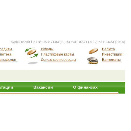
Курсы валют ЦБ РФ:
USD:
71.83
(+0.15) EUR:
87.21
(-0.12) KZT:
16.83
(+0.05)
редиты
Вклады
Валюта
потека
Пластиковые карты
Инвестиции
втокредит
Денежные переводы
Банкоматы
ьтации
Вакансии
О финансах