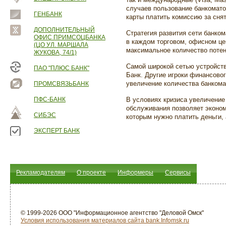
случаев пользование банкомато
ГЕНБАНК
карты платить комиссию за сня
ДОПОЛНИТЕЛЬНЫЙ
Стратегия развития сети банком
ОФИС ПРИМСОЦБАНКА
в каждом торговом, офисном це
(ЦО УЛ. МАРШАЛА
максимальное количество поте
ЖУКОВА, 74/1)
Самой широкой сетью устройст
ПАО "ПЛЮС БАНК"
Банк. Другие игроки финансово
увеличение количества банкома
ПРОМСВЯЗЬБАНК
ПФС-БАНК
В условиях кризиса увеличение
обслуживания позволяет эконом
СИБЭС
которым нужно платить деньги,
ЭКСПЕРТ БАНК
Рекламодателям
О проекте
Информеры
Сервисы
© 1999-2026 ООО "Информационное агентство "Деловой Омск"
Условия использования материалов сайта bank.Infomsk.ru