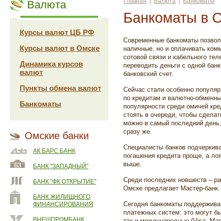
Главная
|
Валюта
|
Банкоматы
Валюта
Банкоматы в 
Курсы валют ЦБ РФ
Современные банкоматы позвол
Курсы валют в Омске
наличные, но и оплачивать ком
сотовой связи и кабельного те
Динамика курсов
переводить деньги с одной банк
валют
банковский счет.
Пункты обмена валют
Сейчас стали особенно популяр
по кредитам и валютно-обменны
Банкоматы
популярности среди омичей кре
стоять в очереди, чтобы сдела
можно в самый последний день, 
сразу же.
Омские банки
Специалисты банков подчеркива
АК БАРС БАНК
погашения кредита проще, а ло
выше.
БАНК "ЗАПАДНЫЙ"
Среди последних новшеств – раз
БАНК "ФК ОТКРЫТИЕ"
Омске предлагает Мастер-банк.
БАНК ЖИЛИЩНОГО
Сегодня банкоматы поддерживаю
ФИНАНСИРОВАНИЯ
платежных систем: это могут бы
ВНЕШПРОМБАНК
так и международные (Visa, Mas