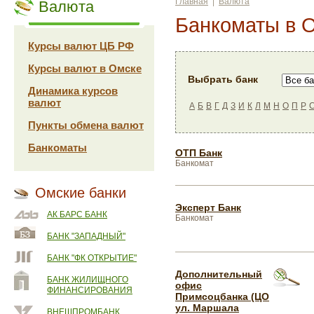
Главная
|
Валюта
Валюта
Банкоматы в 
Курсы валют ЦБ РФ
Курсы валют в Омске
Выбрать банк
Динамика курсов
валют
А
Б
В
Г
Д
З
И
К
Л
М
Н
О
П
Р
Пункты обмена валют
Банкоматы
ОТП Банк
Банкомат
Омские банки
Эксперт Банк
АК БАРС БАНК
Банкомат
БАНК "ЗАПАДНЫЙ"
БАНК "ФК ОТКРЫТИЕ"
Дополнительный
БАНК ЖИЛИЩНОГО
офис
ФИНАНСИРОВАНИЯ
Примсоцбанка (ЦО
ул. Маршала
ВНЕШПРОМБАНК