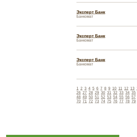
Эксперт Банк
Банкомат
Эксперт Банк
Банкомат
Эксперт Банк
Банкомат
1
2
3
4
5
6
7
8
9
10
11
12
13
26
27
28
29
30
31
32
33
34
35
48
49
50
51
52
53
54
55
56
57
70
71
72
73
74
75
76
77
78
79