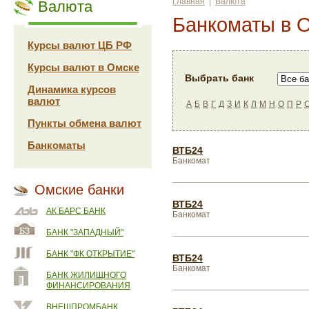
Главная
|
Валюта
Валюта
Банкоматы в 
Курсы валют ЦБ РФ
Курсы валют в Омске
Выбрать банк
Динамика курсов
валют
А
Б
В
Г
Д
З
И
К
Л
М
Н
О
П
Р
Пункты обмена валют
Банкоматы
ВТБ24
Банкомат
Омские банки
ВТБ24
АК БАРС БАНК
Банкомат
БАНК "ЗАПАДНЫЙ"
БАНК "ФК ОТКРЫТИЕ"
ВТБ24
Банкомат
БАНК ЖИЛИЩНОГО
ФИНАНСИРОВАНИЯ
ВНЕШПРОМБАНК