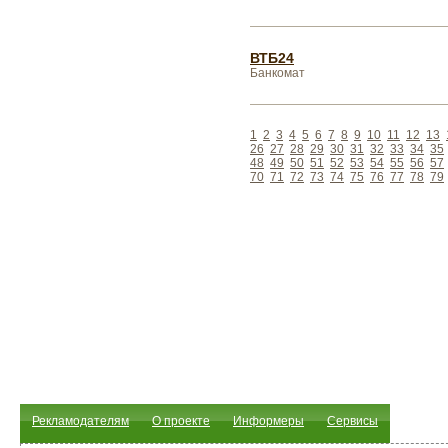
ВТБ24
Банкомат
1
2
3
4
5
6
7
8
9
10
11
12
13
26
27
28
29
30
31
32
33
34
35
48
49
50
51
52
53
54
55
56
57
70
71
72
73
74
75
76
77
78
79
Рекламодателям
О проекте
Информеры
Сервисы