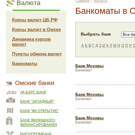
Главная
|
Валюта
Валюта
Банкоматы в 
Курсы валют ЦБ РФ
Курсы валют в Омске
Выбрать банк
Динамика курсов
валют
А
Б
В
Г
Д
З
И
К
Л
М
Н
О
П
Р
Пункты обмена валют
Банкоматы
Банк Москвы
Банкомат
Омские банки
АК БАРС БАНК
Банк Москвы
Банкомат
БАНК "ЗАПАДНЫЙ"
БАНК "ФК ОТКРЫТИЕ"
Банк Москвы
БАНК ЖИЛИЩНОГО
Банкомат
ФИНАНСИРОВАНИЯ
ВНЕШПРОМБАНК