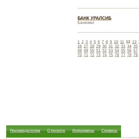
БАНК УРАЛСИБ
Банкомат
1
2
3
4
5
6
7
8
9
10
11
12
13
26
27
28
29
30
31
32
33
34
35
48
49
50
51
52
53
54
55
56
57
70
71
72
73
74
75
76
77
78
79
Рекламодателям
О проекте
Информеры
Сервисы