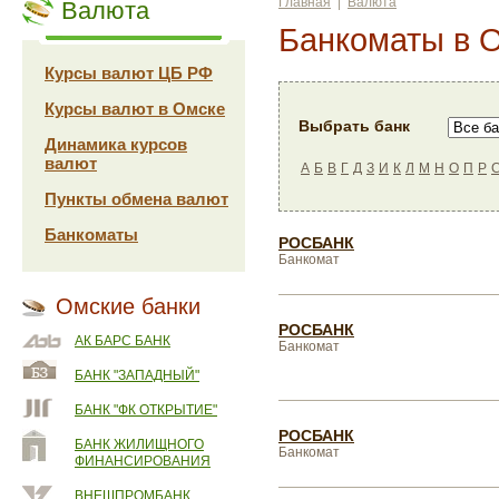
Главная
|
Валюта
Валюта
Банкоматы в 
Курсы валют ЦБ РФ
Курсы валют в Омске
Выбрать банк
Динамика курсов
валют
А
Б
В
Г
Д
З
И
К
Л
М
Н
О
П
Р
Пункты обмена валют
Банкоматы
РОСБАНК
Банкомат
Омские банки
РОСБАНК
АК БАРС БАНК
Банкомат
БАНК "ЗАПАДНЫЙ"
БАНК "ФК ОТКРЫТИЕ"
РОСБАНК
БАНК ЖИЛИЩНОГО
Банкомат
ФИНАНСИРОВАНИЯ
ВНЕШПРОМБАНК