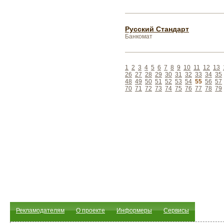
Русский Стандарт
Банкомат
1
2
3
4
5
6
7
8
9
10
11
12
13
26
27
28
29
30
31
32
33
34
35
48
49
50
51
52
53
54
55
56
57
70
71
72
73
74
75
76
77
78
79
Рекламодателям
О проекте
Информеры
Сервисы