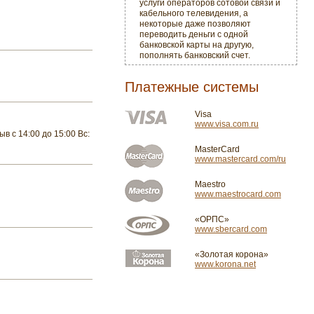
услуги операторов сотовой связи и
кабельного телевидения, а
некоторые даже позволяют
переводить деньги с одной
банковской карты на другую,
пополнять банковский счет.
Платежные системы
Visa
www.visa.com.ru
ыв с 14:00 до 15:00 Вс:
MasterCard
www.mastercard.com/ru
Maestro
www.maestrocard.com
«ОРПС»
www.sbercard.com
«Золотая корона»
www.korona.net