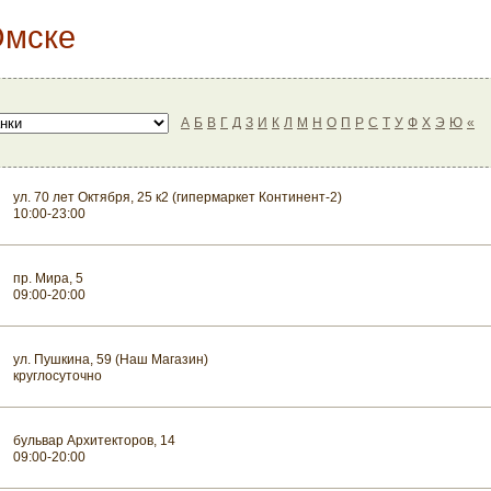
Омске
А
Б
В
Г
Д
З
И
К
Л
М
Н
О
П
Р
С
Т
У
Ф
Х
Э
Ю
«
ул. 70 лет Октября, 25 к2 (гипермаркет Континент-2)
10:00-23:00
пр. Мира, 5
09:00-20:00
ул. Пушкина, 59 (Наш Магазин)
круглосуточно
бульвар Архитекторов, 14
09:00-20:00