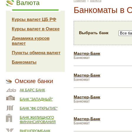
Главная
|
Валюта
Валюта
Банкоматы в 
Курсы валют ЦБ РФ
Курсы валют в Омске
Выбрать банк
Динамика курсов
валют
Пункты обмена валют
Мастер-Банк
Банкомат
Банкоматы
Мастер-Банк
Банкомат
Омские банки
АК БАРС БАНК
Мастер-Банк
БАНК "ЗАПАДНЫЙ"
Банкомат
БАНК "ФК ОТКРЫТИЕ"
БАНК ЖИЛИЩНОГО
Мастер-Банк
ФИНАНСИРОВАНИЯ
Банкомат
ВНЕШПРОМБАНК