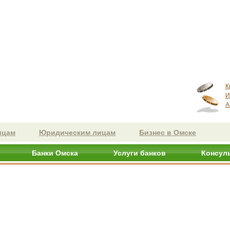
К
И
А
ицам
Юридическим лицам
Бизнес в Омске
Банки Омска
Услуги банков
Консул