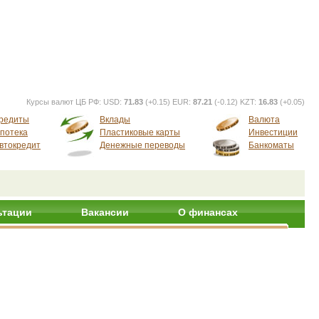
Курсы валют ЦБ РФ:
USD:
71.83
(+0.15) EUR:
87.21
(-0.12) KZT:
16.83
(+0.05)
редиты
Вклады
Валюта
потека
Пластиковые карты
Инвестиции
втокредит
Денежные переводы
Банкоматы
ьтации
Вакансии
О финансах