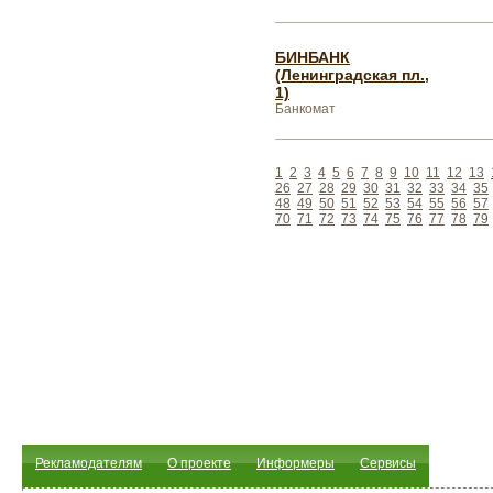
БИНБАНК
(Ленинградская пл.,
1)
Банкомат
1
2
3
4
5
6
7
8
9
10
11
12
13
26
27
28
29
30
31
32
33
34
35
48
49
50
51
52
53
54
55
56
57
70
71
72
73
74
75
76
77
78
79
Рекламодателям
О проекте
Информеры
Сервисы