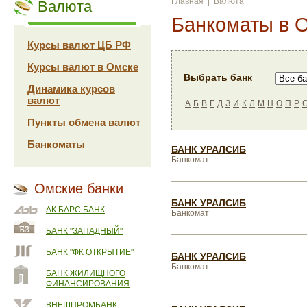
Главная
|
Валюта
Валюта
Банкоматы в 
Курсы валют ЦБ РФ
Курсы валют в Омске
Выбрать банк
Динамика курсов
валют
А
Б
В
Г
Д
З
И
К
Л
М
Н
О
П
Р
Пункты обмена валют
Банкоматы
БАНК УРАЛСИБ
Банкомат
Омские банки
БАНК УРАЛСИБ
АК БАРС БАНК
Банкомат
БАНК "ЗАПАДНЫЙ"
БАНК "ФК ОТКРЫТИЕ"
БАНК УРАЛСИБ
Банкомат
БАНК ЖИЛИЩНОГО
ФИНАНСИРОВАНИЯ
ВНЕШПРОМБАНК