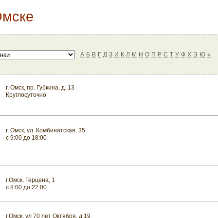
Омске
А
Б
В
Г
Д
З
И
К
Л
М
Н
О
П
Р
С
Т
У
Ф
Х
Э
Ю
«
г. Омск, пр. Губкина, д. 13
Круглосуточно
г. Омск, ул. Комбинатская, 35
с 9:00 до 18:00
г.Омск, Герцена, 1
с 8:00 до 22:00
г.Омск, ул 70 лет Октября, д.19