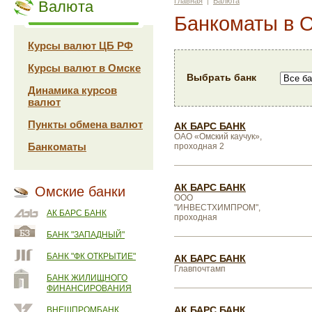
Главная
|
Валюта
Валюта
Банкоматы в 
Курсы валют ЦБ РФ
Курсы валют в Омске
Выбрать банк
Динамика курсов
валют
Пункты обмена валют
АК БАРС БАНК
ОАО «Омский каучук»,
Банкоматы
проходная 2
АК БАРС БАНК
Омские банки
ООО
"ИНВЕСТХИМПРОМ",
АК БАРС БАНК
проходная
БАНК "ЗАПАДНЫЙ"
БАНК "ФК ОТКРЫТИЕ"
АК БАРС БАНК
Главпочтамп
БАНК ЖИЛИЩНОГО
ФИНАНСИРОВАНИЯ
АК БАРС БАНК
ВНЕШПРОМБАНК