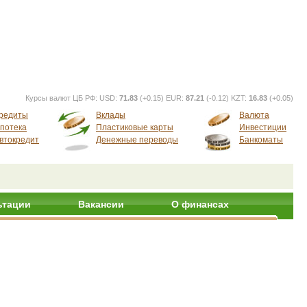
Курсы валют ЦБ РФ:
USD:
71.83
(+0.15) EUR:
87.21
(-0.12) KZT:
16.83
(+0.05)
редиты
Вклады
Валюта
потека
Пластиковые карты
Инвестиции
втокредит
Денежные переводы
Банкоматы
ьтации
Вакансии
О финансах