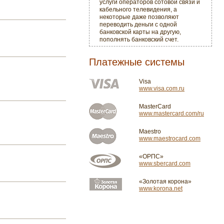
услуги операторов сотовой связи и
кабельного телевидения, а
некоторые даже позволяют
переводить деньги с одной
банковской карты на другую,
пополнять банковский счет.
Платежные системы
Visa
www.visa.com.ru
MasterCard
www.mastercard.com/ru
Maestro
www.maestrocard.com
«ОРПС»
www.sbercard.com
«Золотая корона»
www.korona.net