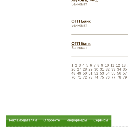
Жукова, 74/1)
Банкомат
ОТП Банк
Банкомат
ОТП Банк
Банкомат
1
2
3
4
5
6
7
8
9
10
11
12
13
26
27
28
29
30
31
32
33
34
35
48
49
50
51
52
53
54
55
56
57
70
71
72
73
74
75
76
77
78
79
Рекламодателям
О проекте
Информеры
Сервисы