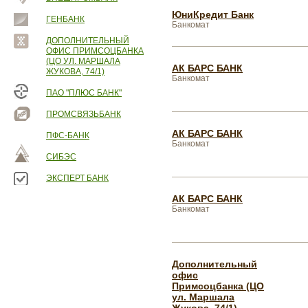
ЮниКредит Банк
ГЕНБАНК
Банкомат
ДОПОЛНИТЕЛЬНЫЙ
ОФИС ПРИМСОЦБАНКА
(ЦО УЛ. МАРШАЛА
АК БАРС БАНК
ЖУКОВА, 74/1)
Банкомат
ПАО "ПЛЮС БАНК"
ПРОМСВЯЗЬБАНК
АК БАРС БАНК
ПФС-БАНК
Банкомат
СИБЭС
ЭКСПЕРТ БАНК
АК БАРС БАНК
Банкомат
Дополнительный
офис
Примсоцбанка (ЦО
ул. Маршала