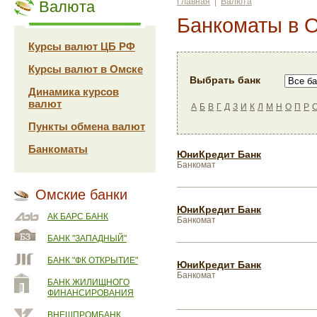
Главная
|
Валюта
Валюта
Банкоматы в 
Курсы валют ЦБ РФ
Курсы валют в Омске
Выбрать банк
Динамика курсов
валют
А
Б
В
Г
Д
З
И
К
Л
М
Н
О
П
Р
Пункты обмена валют
Банкоматы
ЮниКредит Банк
Банкомат
Омские банки
ЮниКредит Банк
АК БАРС БАНК
Банкомат
БАНК "ЗАПАДНЫЙ"
БАНК "ФК ОТКРЫТИЕ"
ЮниКредит Банк
Банкомат
БАНК ЖИЛИЩНОГО
ФИНАНСИРОВАНИЯ
ВНЕШПРОМБАНК