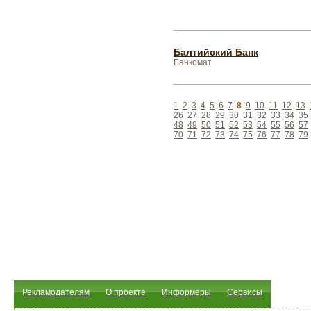
Балтийский Банк
Банкомат
1
2
3
4
5
6
7
8
9
10
11
12
13
26
27
28
29
30
31
32
33
34
35
48
49
50
51
52
53
54
55
56
57
70
71
72
73
74
75
76
77
78
79
Рекламодателям
О проекте
Информеры
Сервисы