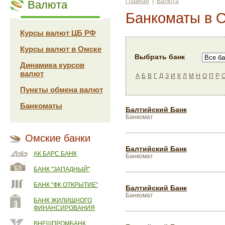
Главная
|
Валюта
Валюта
Банкоматы в 
Курсы валют ЦБ РФ
Курсы валют в Омске
Выбрать банк
Динамика курсов
валют
А
Б
В
Г
Д
З
И
К
Л
М
Н
О
П
Р
Пункты обмена валют
Банкоматы
Балтийский Банк
Банкомат
Омские банки
Балтийский Банк
АК БАРС БАНК
Банкомат
БАНК "ЗАПАДНЫЙ"
БАНК "ФК ОТКРЫТИЕ"
Балтийский Банк
Банкомат
БАНК ЖИЛИЩНОГО
ФИНАНСИРОВАНИЯ
ВНЕШПРОМБАНК