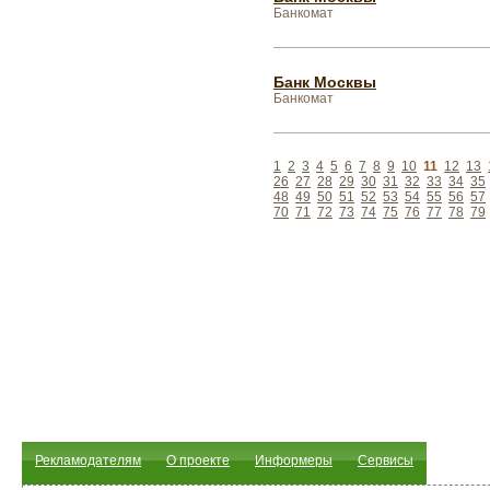
Банкомат
Банк Москвы
Банкомат
1
2
3
4
5
6
7
8
9
10
11
12
13
26
27
28
29
30
31
32
33
34
35
48
49
50
51
52
53
54
55
56
57
70
71
72
73
74
75
76
77
78
79
Рекламодателям
О проекте
Информеры
Сервисы