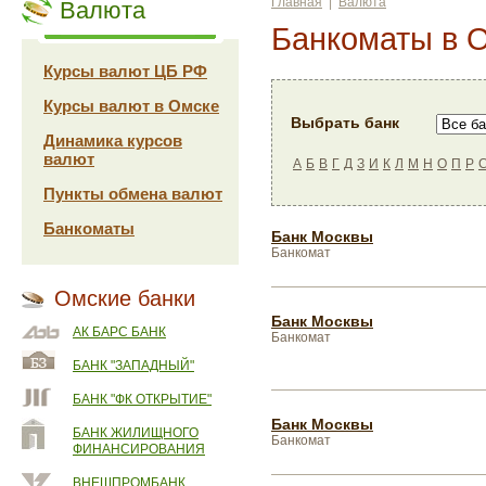
Главная
|
Валюта
Валюта
Банкоматы в 
Курсы валют ЦБ РФ
Курсы валют в Омске
Выбрать банк
Динамика курсов
валют
А
Б
В
Г
Д
З
И
К
Л
М
Н
О
П
Р
Пункты обмена валют
Банкоматы
Банк Москвы
Банкомат
Омские банки
Банк Москвы
АК БАРС БАНК
Банкомат
БАНК "ЗАПАДНЫЙ"
БАНК "ФК ОТКРЫТИЕ"
Банк Москвы
БАНК ЖИЛИЩНОГО
Банкомат
ФИНАНСИРОВАНИЯ
ВНЕШПРОМБАНК