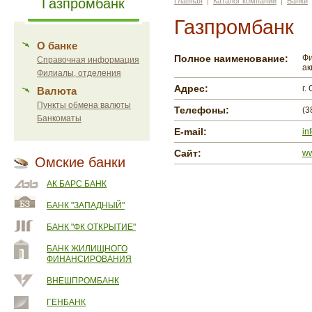
Газпромбанк
Главная
|
Каталог компаний
|
Банки
Газпромбанк
О банке
Полное наименование:
Фи
Справочная информация
ак
Филиалы, отделения
Адрес:
г.
Валюта
Пункты обмена валюты
Телефоны:
(3
Банкоматы
E-mail:
in
Сайт:
ww
Омские банки
АК БАРС БАНК
БАНК "ЗАПАДНЫЙ"
БАНК "ФК ОТКРЫТИЕ"
БАНК ЖИЛИЩНОГО
ФИНАНСИРОВАНИЯ
ВНЕШПРОМБАНК
ГЕНБАНК