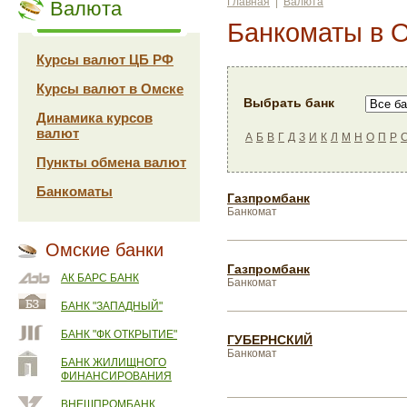
Главная
|
Валюта
Валюта
Банкоматы в 
Курсы валют ЦБ РФ
Курсы валют в Омске
Выбрать банк
Динамика курсов
валют
А
Б
В
Г
Д
З
И
К
Л
М
Н
О
П
Р
Пункты обмена валют
Банкоматы
Газпромбанк
Банкомат
Омские банки
Газпромбанк
АК БАРС БАНК
Банкомат
БАНК "ЗАПАДНЫЙ"
БАНК "ФК ОТКРЫТИЕ"
ГУБЕРНСКИЙ
Банкомат
БАНК ЖИЛИЩНОГО
ФИНАНСИРОВАНИЯ
ВНЕШПРОМБАНК