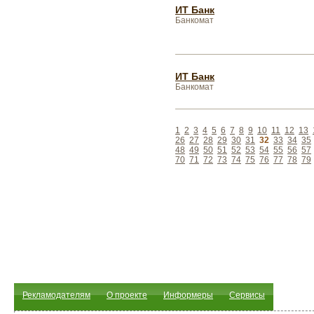
ИТ Банк
Банкомат
ИТ Банк
Банкомат
1
2
3
4
5
6
7
8
9
10
11
12
13
26
27
28
29
30
31
32
33
34
35
48
49
50
51
52
53
54
55
56
57
70
71
72
73
74
75
76
77
78
79
Рекламодателям
О проекте
Информеры
Сервисы