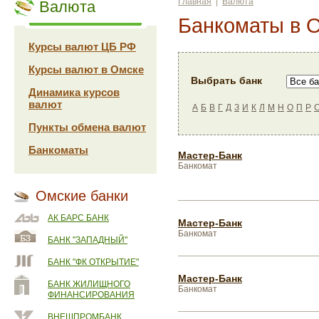
Главная
|
Валюта
Валюта
Банкоматы в 
Курсы валют ЦБ РФ
Курсы валют в Омске
Выбрать банк
Динамика курсов
валют
А
Б
В
Г
Д
З
И
К
Л
М
Н
О
П
Р
Пункты обмена валют
Банкоматы
Мастер-Банк
Банкомат
Омские банки
АК БАРС БАНК
Мастер-Банк
Банкомат
БАНК "ЗАПАДНЫЙ"
БАНК "ФК ОТКРЫТИЕ"
Мастер-Банк
БАНК ЖИЛИЩНОГО
Банкомат
ФИНАНСИРОВАНИЯ
ВНЕШПРОМБАНК