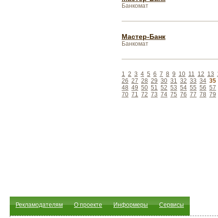
Банкомат
Мастер-Банк
Банкомат
1
2
3
4
5
6
7
8
9
10
11
12
13
26
27
28
29
30
31
32
33
34
35
48
49
50
51
52
53
54
55
56
57
70
71
72
73
74
75
76
77
78
79
Рекламодателям
О проекте
Информеры
Сервисы