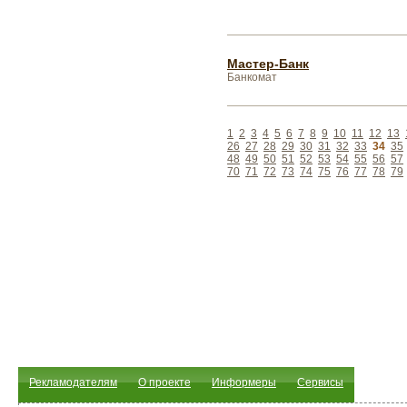
Мастер-Банк
Банкомат
1
2
3
4
5
6
7
8
9
10
11
12
13
26
27
28
29
30
31
32
33
34
35
48
49
50
51
52
53
54
55
56
57
70
71
72
73
74
75
76
77
78
79
Рекламодателям
О проекте
Информеры
Сервисы