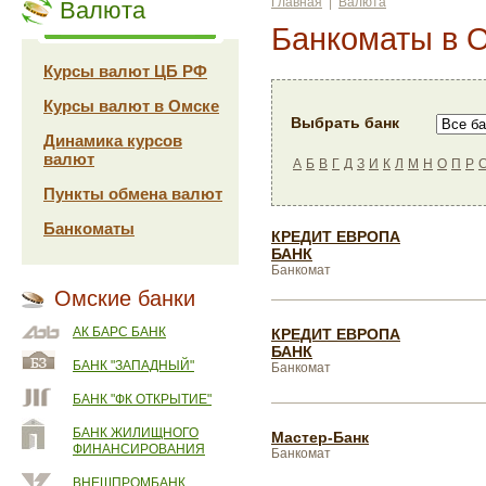
Главная
|
Валюта
Валюта
Банкоматы в 
Курсы валют ЦБ РФ
Курсы валют в Омске
Выбрать банк
Динамика курсов
валют
А
Б
В
Г
Д
З
И
К
Л
М
Н
О
П
Р
Пункты обмена валют
Банкоматы
КРЕДИТ ЕВРОПА
БАНК
Банкомат
Омские банки
АК БАРС БАНК
КРЕДИТ ЕВРОПА
БАНК
БАНК "ЗАПАДНЫЙ"
Банкомат
БАНК "ФК ОТКРЫТИЕ"
БАНК ЖИЛИЩНОГО
Мастер-Банк
ФИНАНСИРОВАНИЯ
Банкомат
ВНЕШПРОМБАНК