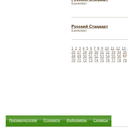
Банкомат
Русский Стандарт
Банкомат
1
2
3
4
5
6
7
8
9
10
11
12
13
26
27
28
29
30
31
32
33
34
35
48
49
50
51
52
53
54
55
56
57
70
71
72
73
74
75
76
77
78
79
Рекламодателям
О проекте
Информеры
Сервисы