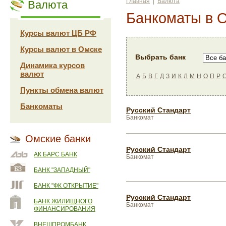
Главная
|
Валюта
Валюта
Банкоматы в 
Курсы валют ЦБ РФ
Курсы валют в Омске
Выбрать банк
Динамика курсов
валют
А
Б
В
Г
Д
З
И
К
Л
М
Н
О
П
Р
Пункты обмена валют
Банкоматы
Русский Стандарт
Банкомат
Омские банки
Русский Стандарт
АК БАРС БАНК
Банкомат
БАНК "ЗАПАДНЫЙ"
БАНК "ФК ОТКРЫТИЕ"
Русский Стандарт
БАНК ЖИЛИЩНОГО
Банкомат
ФИНАНСИРОВАНИЯ
ВНЕШПРОМБАНК