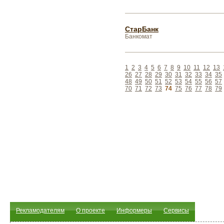
СтарБанк
Банкомат
1
2
3
4
5
6
7
8
9
10
11
12
13
26
27
28
29
30
31
32
33
34
35
48
49
50
51
52
53
54
55
56
57
70
71
72
73
74
75
76
77
78
79
Рекламодателям
О проекте
Информеры
Сервисы