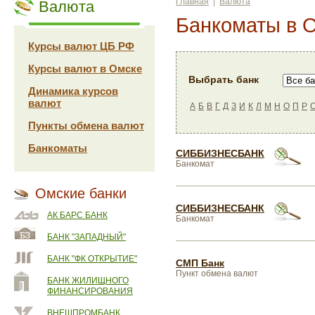
Главная
|
Валюта
Валюта
Банкоматы в 
Курсы валют ЦБ РФ
Курсы валют в Омске
Выбрать банк
Динамика курсов
валют
А
Б
В
Г
Д
З
И
К
Л
М
Н
О
П
Р
Пункты обмена валют
Банкоматы
СИББИЗНЕСБАНК
Банкомат
Омские банки
СИББИЗНЕСБАНК
АК БАРС БАНК
Банкомат
БАНК "ЗАПАДНЫЙ"
БАНК "ФК ОТКРЫТИЕ"
СМП Банк
Пункт обмена валют
БАНК ЖИЛИЩНОГО
ФИНАНСИРОВАНИЯ
ВНЕШПРОМБАНК