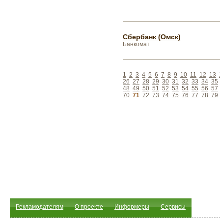
Сбербанк (Омск)
Банкомат
1
2
3
4
5
6
7
8
9
10
11
12
13
26
27
28
29
30
31
32
33
34
35
48
49
50
51
52
53
54
55
56
57
70
71
72
73
74
75
76
77
78
79
Рекламодателям
О проекте
Информеры
Сервисы