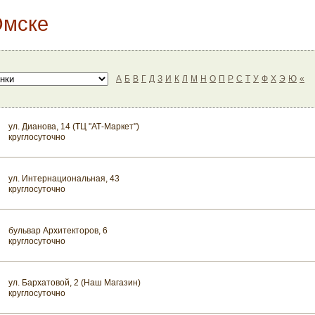
Омске
А
Б
В
Г
Д
З
И
К
Л
М
Н
О
П
Р
С
Т
У
Ф
Х
Э
Ю
«
ул. Дианова, 14 (ТЦ "АТ-Маркет")
круглосуточно
ул. Интернациональная, 43
круглосуточно
бульвар Архитекторов, 6
круглосуточно
ул. Бархатовой, 2 (Наш Магазин)
круглосуточно