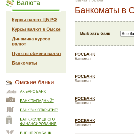
Главная
|
Валюта
Валюта
Банкоматы в 
Курсы валют ЦБ РФ
Курсы валют в Омске
Выбрать банк
Динамика курсов
валют
Пункты обмена валют
РОСБАНК
Банкомат
Банкоматы
РОСБАНК
Банкомат
Омские банки
АК БАРС БАНК
РОСБАНК
БАНК "ЗАПАДНЫЙ"
Банкомат
БАНК "ФК ОТКРЫТИЕ"
БАНК ЖИЛИЩНОГО
РОСБАНК
ФИНАНСИРОВАНИЯ
Банкомат
ВНЕШПРОМБАНК