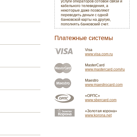
услуги операторов сотовой связи и
кабельного телевидения, а
некоторые даже позволяют
переводить деньги с одной
банковской карты на другую,
пополнять банковский счет.
Платежные системы
Visa
www.visa.com.ru
MasterCard
www.mastercard.com/ru
Maestro
www.maestrocard.com
«ОРПС»
www.sbercard.com
«Золотая корона»
www.korona.net