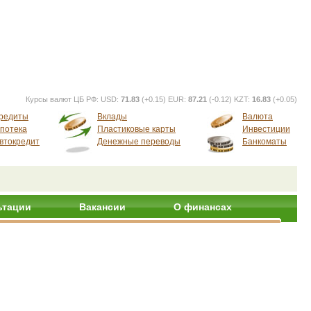
Курсы валют ЦБ РФ:
USD:
71.83
(+0.15) EUR:
87.21
(-0.12) KZT:
16.83
(+0.05)
редиты
Вклады
Валюта
потека
Пластиковые карты
Инвестиции
втокредит
Денежные переводы
Банкоматы
ьтации
Вакансии
О финансах