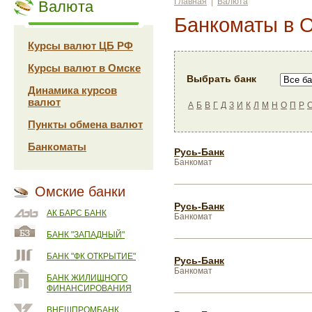
Главная
|
Валюта
Валюта
Банкоматы в 
Курсы валют ЦБ РФ
Курсы валют в Омске
Выбрать банк
Динамика курсов
валют
А
Б
В
Г
Д
З
И
К
Л
М
Н
О
П
Р
Пункты обмена валют
Банкоматы
Русь-Банк
Банкомат
Омские банки
Русь-Банк
АК БАРС БАНК
Банкомат
БАНК "ЗАПАДНЫЙ"
БАНК "ФК ОТКРЫТИЕ"
Русь-Банк
Банкомат
БАНК ЖИЛИЩНОГО
ФИНАНСИРОВАНИЯ
ВНЕШПРОМБАНК