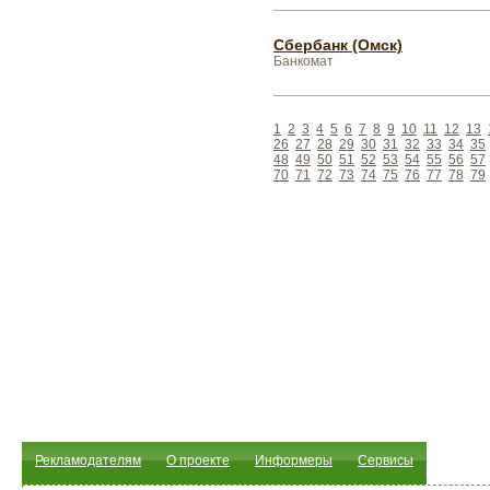
Сбербанк (Омск)
Банкомат
1
2
3
4
5
6
7
8
9
10
11
12
13
26
27
28
29
30
31
32
33
34
35
48
49
50
51
52
53
54
55
56
57
70
71
72
73
74
75
76
77
78
79
Рекламодателям
О проекте
Информеры
Сервисы