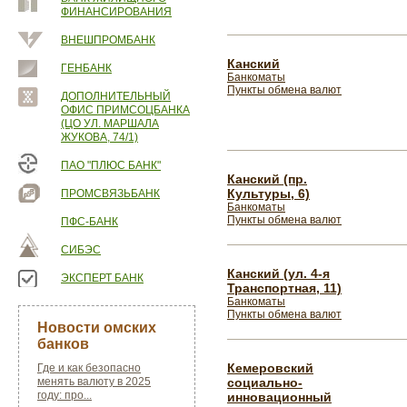
ФИНАНСИРОВАНИЯ
ВНЕШПРОМБАНК
Канский
ГЕНБАНК
Банкоматы
Пункты обмена валют
ДОПОЛНИТЕЛЬНЫЙ
ОФИС ПРИМСОЦБАНКА
(ЦО УЛ. МАРШАЛА
ЖУКОВА, 74/1)
ПАО "ПЛЮС БАНК"
Канский (пр.
Культуры, 6)
ПРОМСВЯЗЬБАНК
Банкоматы
Пункты обмена валют
ПФС-БАНК
СИБЭС
Канский (ул. 4-я
ЭКСПЕРТ БАНК
Транспортная, 11)
Банкоматы
Пункты обмена валют
Новости омских
банков
Кемеровский
Где и как безопасно
менять валюту в 2025
социально-
году: про...
инновационный