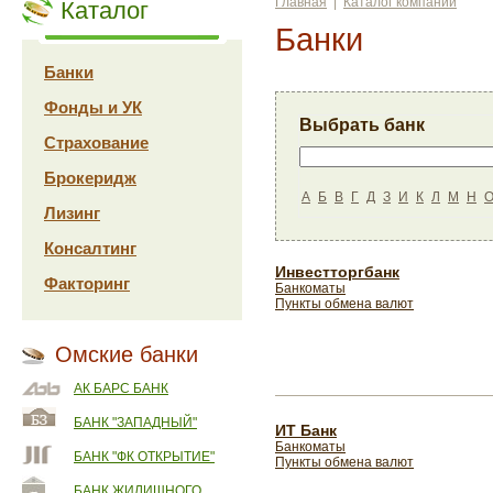
Главная
|
Каталог компаний
Каталог
Банки
Банки
Фонды и УК
Выбрать банк
Страхование
Брокеридж
А
Б
В
Г
Д
З
И
К
Л
М
Н
Лизинг
Консалтинг
Инвестторгбанк
Факторинг
Банкоматы
Пункты обмена валют
Омские банки
АК БАРС БАНК
БАНК "ЗАПАДНЫЙ"
ИТ Банк
Банкоматы
БАНК "ФК ОТКРЫТИЕ"
Пункты обмена валют
БАНК ЖИЛИЩНОГО