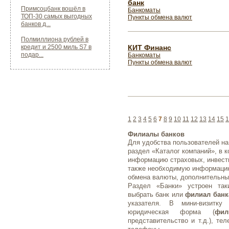
банк
Примсоцбанк вошёл в
Банкоматы
ТОП-30 самых выгодных
Пункты обмена валют
банков д...
Полмиллиона рублей в
кредит и 2500 миль S7 в
КИТ Финанс
подар...
Банкоматы
Пункты обмена валют
1
2
3
4
5
6
7
8
9
10
11
12
13
14
15
1
Филиалы банков
Для удобства пользователей на
раздел «Каталог компаний», в 
информацию страховых, инвести
также необходимую информаци
обмена валюты, дополнительные
Раздел «Банки» устроен так
выбрать банк или
филиал банк
указателя. В мини-визитку
юридическая форма (
фил
представительство и т.д.), те