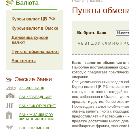
Главная
|
Валюта
Валюта
Пункты обмен
Курсы валют ЦБ РФ
Курсы валют в Омске
Выбрать банк
Динамика курсов
валют
А
Б
В
Г
Д
З
И
К
Л
М
Н
О
П
Р
Пункты обмена валют
Банкоматы
Банк – валютно-обменные оп
Наиболее востребованная среди
которую предлагает практичес
операции.
Омские банки
Специализированный раздел с
Курсы валют ЦБ РФ отличаются
АК БАРС БАНК
которую выставляет каждый ко
востребованная в Омске, - долл
БАНК "ЗАПАДНЫЙ"
продают и другие, более экзоти
БАНК "ФК ОТКРЫТИЕ"
Производить валютно-обменные 
обмена валюты, но и с помощью
БАНК ЖИЛИЩНОГО
предоставляет «Мастер-
Банк» 
ФИНАНСИРОВАНИЯ
продаже достаточно много: дол
швейцарские франки, японские 
ВНЕШПРОМБАНК