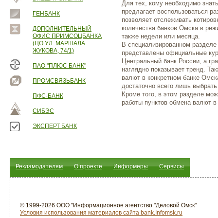
Для тех, кому необходимо знат
предлагает воспользоваться р
ГЕНБАНК
позволяет отслеживать котиров
количества банков Омска в реж
ДОПОЛНИТЕЛЬНЫЙ
ОФИС ПРИМСОЦБАНКА
также недели или месяца.
(ЦО УЛ. МАРШАЛА
В специализированном разделе
ЖУКОВА, 74/1)
представлены официальные кур
Центральный банк России, а гр
ПАО "ПЛЮС БАНК"
наглядно показывает тренд. Та
валют в конкретном банке Омска
ПРОМСВЯЗЬБАНК
достаточно всего лишь выбрать
Кроме того, в этом разделе мо
ПФС-БАНК
работы пунктов обмена валют в
СИБЭС
ЭКСПЕРТ БАНК
Рекламодателям
О проекте
Информеры
Сервисы
© 1999-2026 ООО "Информационное агентство "Деловой Омск"
Условия использования материалов сайта bank.Infomsk.ru