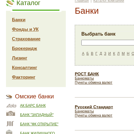
Главная
|
Каталог компаний
Каталог
Банки
Банки
Фонды и УК
Выбрать банк
Страхование
Брокеридж
А
Б
В
Г
Д
З
И
К
Л
М
Н
Лизинг
Консалтинг
РОСТ БАНК
Факторинг
Банкоматы
Пункты обмена валют
Омские банки
АК БАРС БАНК
Русский Стандарт
Банкоматы
БАНК "ЗАПАДНЫЙ"
Пункты обмена валют
БАНК "ФК ОТКРЫТИЕ"
БАНК ЖИЛИЩНОГО