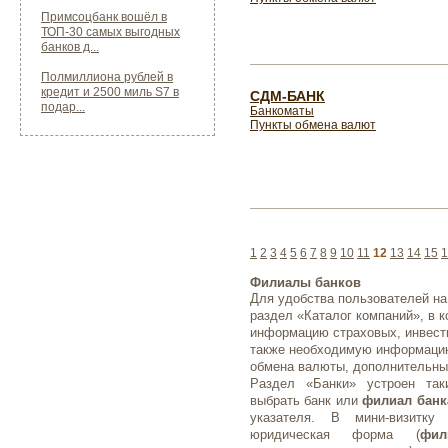
Примсоцбанк вошёл в
ТОП-30 самых выгодных
банков д...
Полмиллиона рублей в
кредит и 2500 миль S7 в
СДМ-БАНК
подар...
Банкоматы
Пункты обмена валют
1
2
3
4
5
6
7
8
9
10
11
12
13
14
15
1
Филиалы банков
Для удобства пользователей на
раздел «Каталог компаний», в 
информацию страховых, инвести
также необходимую информаци
обмена валюты, дополнительные
Раздел «Банки» устроен так
выбрать банк или
филиал банк
указателя. В мини-визитку
юридическая форма (
фил