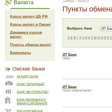
Главная
|
Валюта
Валюта
Пункты обмен
Курсы валют ЦБ РФ
Курсы валют в Омске
Выбрать банк
Динамика курсов
валют
А
Б
В
Г
Д
З
И
К
Л
М
Н
О
П
Р
Пункты обмена валют
Банкоматы
ИТ Банк
Офис
Омские банки
АК БАРС БАНК
БАНК "ЗАПАДНЫЙ"
ИТ Банк
Пункт обмена валют
БАНК "ФК ОТКРЫТИЕ"
БАНК ЖИЛИЩНОГО
ФИНАНСИРОВАНИЯ
ВНЕШПРОМБАНК