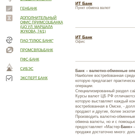
ИТ Банк
Пункт обмена валют
ГЕНБАНК
ДОПОЛНИТЕЛЬНЫЙ
ОФИС ПРИМСОЦБАНКА
(ЦО УЛ. МАРШАЛА
ЖУКОВА, 74/1)
ИТ Банк
ПАО "ПЛЮС БАНК"
Офис
ПРОМСВЯЗЬБАНК
ПФС-БАНК
СИБЭС
Банк – валютно-обменные оп
Наиболее востребованная среди
ЭКСПЕРТ БАНК
которую предлагает практичес
операции.
Специализированный раздел с
Курсы валют ЦБ РФ отличаются
которую выставляет каждый ко
востребованная в Омске, - долл
продают и другие, более экзоти
Производить валютно-обменные 
обмена валюты, но и с помощью
предоставляет «Мастер-
Банк» 
продаже достаточно много: дол