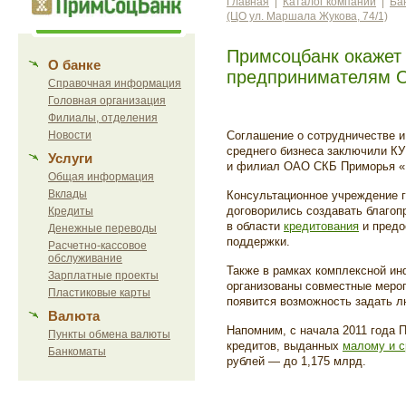
Главная
|
Каталог компаний
|
Ба
(ЦО ул. Маршала Жукова, 74/1)
Примсоцбанк окажет
О банке
предпринимателям 
Справочная информация
Головная организация
Филиалы, отделения
Новости
Соглашение о сотрудничестве и
среднего бизнеса заключили К
Услуги
и филиал ОАО СКБ Приморья «П
Общая информация
Вклады
Консультационное учреждение г
договорились создавать благо
Кредиты
в области
кредитования
и предо
Денежные переводы
поддержки.
Расчетно-кассовое
обслуживание
Также в рамках комплексной и
Зарплатные проекты
организованы совместные мероп
Пластиковые карты
появится возможность задать л
Валюта
Напомним, с начала 2011 года
Пункты обмена валюты
кредитов, выданных
малому и с
Банкоматы
рублей — до 1,175 млрд.