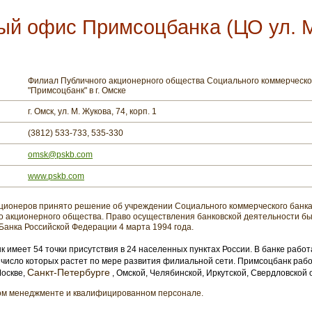
ый офис Примсоцбанка (ЦО ул.
Филиал Публичного акционерного общества Социального коммерческо
"Примсоцбанк" в г. Омске
г. Омск, ул. М. Жукова, 74, корп. 1
(3812) 533-733, 535-330
omsk@pskb.com
www.pskb.com
кционеров принято решение об учреждении Социального коммерческого банк
о акционерного общества. Право осуществления банковской деятельности б
анка Российской Федерации 4 марта 1994 года.
 имеет 54 точки присутствия в 24 населенных пунктах России. В банке рабо
число которых растет по мере развития филиальной сети. Примсоцбанк рабо
Санкт-Петербурге
оскве,
, Омской, Челябинской, Иркутской, Свердловской 
ном менеджменте и квалифицированном персонале.