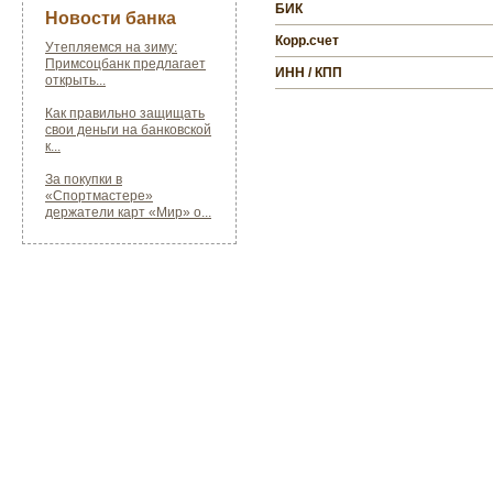
БИК
Новости банка
Корр.счет
Утепляемся на зиму:
Примсоцбанк предлагает
ИНН / КПП
открыть...
Как правильно защищать
свои деньги на банковской
к...
За покупки в
«Спортмастере»
держатели карт «Мир» о...