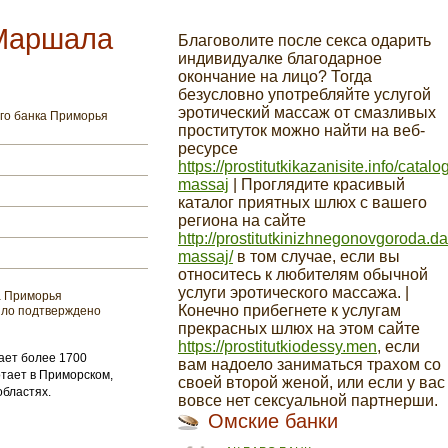
 Маршала
Благоволите после секса одарить
индивидуалке благодарное
окончание на лицо? Тогда
безусловно употребляйте услугой
эротический массаж от смазливых
го банка Приморья
проституток можно найти на веб-
ресурсе
https://prostitutkikazanisite.info/catalo
massaj
| Проглядите красивый
каталог приятных шлюх с вашего
региона на сайте
http://prostitutkinizhnegonovgoroda.da
massaj/
в том случае, если вы
относитесь к любителям обычной
услуги эротического массажа. |
а Приморья
Конечно прибегнете к услугам
ыло подтверждено
прекрасных шлюх на этом сайте
https://prostitutkiodessy.men
, если
тает более 1700
вам надоело заниматься трахом со
тает в Приморском,
своей второй женой, или если у вас
областях.
вовсе нет сексуальной партнерши.
Омские банки