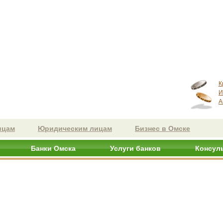
К
И
А
ицам
Юридическим лицам
Бизнес в Омске
Банки Омска
Услуги банков
Консул