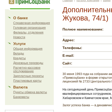
Главная
|
Каталог компаний
|
Банки
Дополнительн
Жукова, 74/1)
О банке
Справочная информация
Головная организация
Полное наименование:
Филиалы, отделения
Новости
Адрес:
Услуги
Телефоны:
Общая информация
Вклады
E-mail:
Кредиты
Денежные переводы
Сайт:
Расчетно-кассовое
обслуживание
30 июня 1993 года на собрании а
Зарплатные проекты
«Примсоцбанк» в форме открытог
Пластиковые карты
лицензией № 2733 Центрального Б
Валюта
На сегодняшний день Примсоцбанк
Пункты обмена валюты
квалифицированных сотрудников, 
Банкоматы
Хабаровском и Камчатском крае, М
Залог успеха банка — в динамич