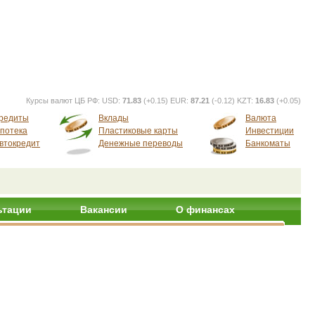
Курсы валют ЦБ РФ:
USD:
71.83
(+0.15) EUR:
87.21
(-0.12) KZT:
16.83
(+0.05)
редиты
Вклады
Валюта
потека
Пластиковые карты
Инвестиции
втокредит
Денежные переводы
Банкоматы
ьтации
Вакансии
О финансах