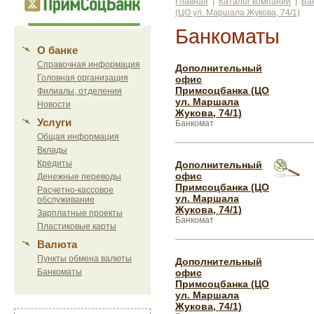
Главная
|
Каталог компаний
|
Ба
(ЦО ул. Маршала Жукова, 74/1)
Банкоматы
О банке
Справочная информация
Дополнительный
Головная организация
офис
Примсоцбанка (ЦО
Филиалы, отделения
ул. Маршала
Новости
Жукова, 74/1)
Услуги
Банкомат
Общая информация
Вклады
Кредиты
Дополнительный
офис
Денежные переводы
Примсоцбанка (ЦО
Расчетно-кассовое
ул. Маршала
обслуживание
Жукова, 74/1)
Зарплатные проекты
Банкомат
Пластиковые карты
Валюта
Пункты обмена валюты
Дополнительный
Банкоматы
офис
Примсоцбанка (ЦО
ул. Маршала
Жукова, 74/1)