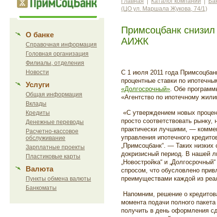
Главная
|
Каталог компаний
|
Ба
(ЦО ул. Маршала Жукова, 74/1)
Примсоцбанк снизил 
О банке
АИЖК
Справочная информация
Головная организация
Филиалы, отделения
Новости
С 1 июля 2011 года Примсоцбан
процентные ставки по ипотечн
Услуги
«Долгосрочный»
. Обе програм
Общая информация
«Агентство по ипотечному жил
Вклады
«С утверждением новых процен
Кредиты
просто соответствовать рынку,
Денежные переводы
практически лучшими, — коммен
Расчетно-кассовое
управления ипотечного кредит
обслуживание
„Примсоцбанк“. — Таких низких
Зарплатные проекты
докризисный период. В нашей л
Пластиковые карты
„Новостройка“ и „Долгосрочный
Валюта
спросом, что обусловлено при
преимуществами каждой из реа
Пункты обмена валюты
Банкоматы
Напомним, решение о кредитова
момента подачи полного пакета
получить в день оформления сд