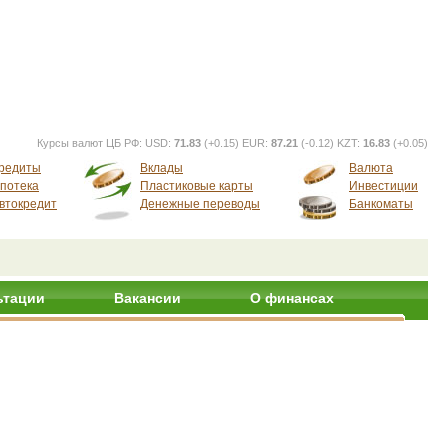
Курсы валют ЦБ РФ:
USD:
71.83
(+0.15) EUR:
87.21
(-0.12) KZT:
16.83
(+0.05)
редиты
Вклады
Валюта
потека
Пластиковые карты
Инвестиции
втокредит
Денежные переводы
Банкоматы
ьтации
Вакансии
О финансах