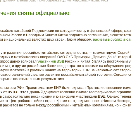
|
Дополнительный офис Примсоцбанка (ЦО ул. Маршала Жукова, 74/1)
ичения сняты официально
российско-китайской Подкомиссии по сотрудничеству в финансовой сфере, со
нком России и Народным Банком Китая подписано соглашение, в соответств
жи в национальных валютах двух стран. Таким образом,
расчеты в рублях и юа
.
пути развития российско-китайского сотрудничества, — комментирует Сергей 
одных и межбанковских операций ОАО СКБ Приморья „Примсоцбанк“, который
опрос давно волновал
участников ВЭД
России и Китая. Являясь постоянным у
, и мы, и другие российские банки неоднократно выносили на обсуждение ре
рафии платежей в рублях и юанях на территории КНР. За несколько лет сторо
ских ограничений с целью развития российско-китайской торговли. Сегодня
акрыт с положительным результатом».
тельством РФ и Правительством КНР был подписан Протокол о внесении изм
х от 05.03.1992 г. Данный документ косвенно снимал географические ограни
 самостоятельно российскими и китайскими участниками ВЭД. Однако тепер
е от Центробанков обеих стран. Кроме того, подписанное в Нижнем Новгор
 расчетов не только между российскими и китайскими компаниями, но и фи