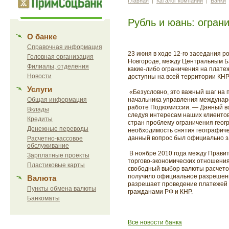
Главная
|
Каталог компаний
|
Банки
Рубль и юань: огран
О банке
Справочная информация
23 июня в ходе 12-го заседания 
Головная организация
Новгороде, между Центральным Ба
Филиалы, отделения
какие-либо ограничения на плате
Новости
доступны на всей территории КНР
Услуги
«Безусловно, это важный шаг на 
Общая информация
начальника управления междунар
работе Подкомиссии. — Данный в
Вклады
следуя интересам наших клиентов
Кредиты
стран проблему ограничения геог
Денежные переводы
необходимость снятия географиче
данный вопрос был официально з
Расчетно-кассовое
обслуживание
В ноябре 2010 года между Прави
Зарплатные проекты
торгово-экономических отношения
Пластиковые карты
свободный выбор валюты расчетов
получило официальное разрешени
Валюта
разрешает проведение платежей и
Пункты обмена валюты
гражданами РФ и КНР.
Банкоматы
Все новости банка