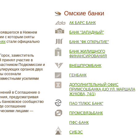
Омские банки
АК БАРС БАНК
стоявшегося в Нижнем
БАНК "ЗАПАДНЫЙ"
ии с которым сняты
нях
стали официально
БАНК "ФК ОТКРЫТИЕ"
БАНК ЖИЛИЩНОГО
Горох, заместитель
ФИНАНСИРОВАНИЯ
 принял участие в
частником Подкомиссии и
ВНЕШПРОМБАНК
гулирующих органов двух
ны осознали
ГЕНБАНК
 совместными усилиями
ДОПОЛНИТЕЛЬНЫЙ ОФИС
ПРИМСОЦБАНКА (ЦО УЛ. МАРШАЛА
енений в Соглашение о
ЖУКОВА, 74/1)
чения, предусматривая
ь банковское сообщество
ПАО "ПЛЮС БАНК"
оде соглашение
зическими лицами —
ПРОМСВЯЗЬБАНК
ПФС-БАНК
СИБЭС