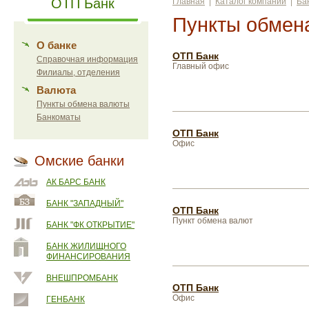
ОТП Банк
Главная
|
Каталог компаний
|
Ба
Пункты обмен
О банке
ОТП Банк
Справочная информация
Главный офис
Филиалы, отделения
Валюта
Пункты обмена валюты
Банкоматы
ОТП Банк
Офис
Омские банки
АК БАРС БАНК
БАНК "ЗАПАДНЫЙ"
ОТП Банк
Пункт обмена валют
БАНК "ФК ОТКРЫТИЕ"
БАНК ЖИЛИЩНОГО
ФИНАНСИРОВАНИЯ
ВНЕШПРОМБАНК
ОТП Банк
Офис
ГЕНБАНК