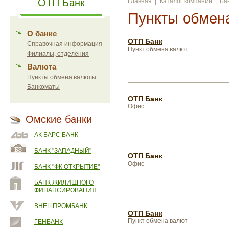
ОТП Банк
Главная
|
Каталог компаний
|
Ба
Пункты обмен
О банке
ОТП Банк
Справочная информация
Пункт обмена валют
Филиалы, отделения
Валюта
Пункты обмена валюты
Банкоматы
ОТП Банк
Офис
Омские банки
АК БАРС БАНК
БАНК "ЗАПАДНЫЙ"
ОТП Банк
Офис
БАНК "ФК ОТКРЫТИЕ"
БАНК ЖИЛИЩНОГО
ФИНАНСИРОВАНИЯ
ВНЕШПРОМБАНК
ОТП Банк
Пункт обмена валют
ГЕНБАНК