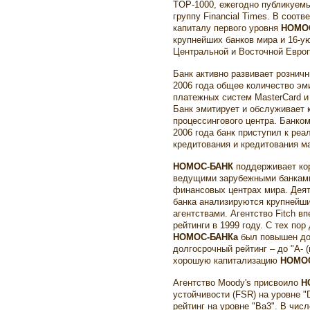
TOP-1000, ежегодно публикуем
группу Financial Times. В соот
капиталу первого уровня
НОМО
крупнейших банков мира и 16-у
Центральной и Восточной Евро
Банк активно развивает розничн
2006 года общее количество э
платежных систем MasterCard и
Банк эмитирует и обслуживает к
процессингового центра. Банко
2006 года банк приступил к реа
кредитования и кредитования ма
НОМОС-БАНК
поддерживает кор
ведущими зарубежными банкам
финансовых центрах мира. Дея
банка анализируются крупнейш
агентствами. Агентство Fitch в
рейтинги в 1999 году. С тех по
НОМОС-БАНКа
был повышен до
долгосрочный рейтинг – до "А- (
хорошую капитализацию
НОМОС
Агентство Moody's присвоило
Н
устойчивости (FSR) на уровне 
рейтинг на уровне "Ba3". В чис