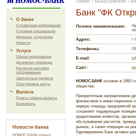
Главная
|
Каталог компаний
|
Ба
Банк "ФК Откр
О банке
Справочная информация
Полное наименование:
Ом
об
Головная организация
Филиалы, отделения
Адрес:
г.
Новости
Телефоны:
(3
Услуги
Общая информация
E-mail:
in
Денежные переводы
Сайт:
ww
Расчетно-кассовое
обслуживание
Зарплатные проекты
НОМОС-БАНК
основан в 1993 г
Пластиковые карты
общества.
Валюта
Приоритетным направлением д
Пункты обмена валюты
финансовое и инвестиционное о
Банкоматы
первую очередь предприятий кру
сохраняет лидирующие позиции 
кредитование клиентов, органи
обслуживание расчетов, прове
Новости банка
рынках, а также операции на р
Одновременно Банк активно раз
НОМОС-БАНК открыл