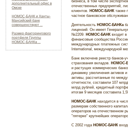
бизнеса, в том числе экспортно
дополнительный офис в
отечественных предприятий, лиз
Омске
клиентов.
НОМОС-БАНК
также п
частное банковское обслуживан
НОМОС-БАНК и Ханты-
Мансийский банк
Деятельность
НОМОС-БАНКа
ба
совершенствуют ...
лицензий. Он имеет Генеральн
Размер факторингового
№2209.
НОМОС-БАНК
входит в
портфеля Группы
финансовые сообщества России
НОМОС-БАНКа ...
международных платежных систем
International, международной м
Банк включенв реестр банков-у
страхования вкладов.
НОМОС-
и растущих коммерческих банко
динамику увеличения активов и 
активы, рассчитанные по межд
отчетности, составили 107 млрд
млрд рублей, кредитный портфе
итогам 9 месяцев составила 1,5
НОМОС-БАНК
находится в числ
размерам собственного капитала
операторов на отечественном р
"пятерке" крупнейших операторо
С 2002 года
НОМОС-БАНК
входи