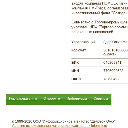
входят компании НОМОС-Лизинг
компания НМ-Траст, организова
инвестиционный фонд "Созидан
Совместно с Торгово-промышле
учрежден НПФ "Торгово-промыш
пенсионных накоплений.
Управляющий
Здор Ольга Ма
Кор.счет
3010181080000
области
БИК
045209841
ИНН
7706092528
ОКПО
78790492
Рекламодателям
О проекте
Информеры
Сервисы
© 1999-2026 ООО "Информационное агентство "Деловой Омск"
Условия использования материалов сайта bank.Infomsk.ru