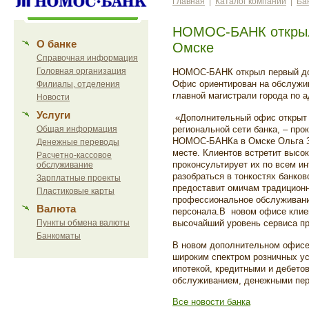
Главная
|
Каталог компаний
|
Ба
НОМОС-БАНК открыл
О банке
Омске
Справочная информация
Головная организация
НОМОС-БАНК открыл первый до
Офис ориентирован на обслужи
Филиалы, отделения
главной магистрали города по а
Новости
Услуги
«Дополнительный офис открыт 
Общая информация
региональной сети банка, – п
НОМОС-БАНКа в Омске Ольга 
Денежные переводы
месте
. Клиентов встретит выс
Расчетно-кассовое
проконсультирует их по всем 
обслуживание
разобраться в тонкостях банков
Зарплатные проекты
предоставит омичам традицио
Пластиковые карты
профессиональное обслуживание
Валюта
персонала.
В
ново
м
офис
е
клие
Пункты обмена валюты
высочайший уровень сервиса пр
Банкоматы
В новом дополнительном офисе
широким спектром розничных ус
ипотекой, кредитными и дебето
обслуживанием, денежными пер
Все новости банка