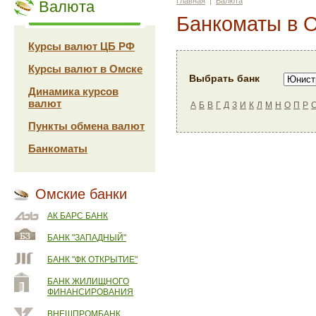
Главная
|
Валюта
Валюта
Банкоматы в 
Курсы валют ЦБ РФ
Курсы валют в Омске
Выбрать банк
Динамика курсов
валют
А
Б
В
Г
Д
З
И
К
Л
М
Н
О
П
Р
Пункты обмена валют
Банкоматы
Омские банки
АК БАРС БАНК
БАНК "ЗАПАДНЫЙ"
БАНК "ФК ОТКРЫТИЕ"
БАНК ЖИЛИЩНОГО
ФИНАНСИРОВАНИЯ
ВНЕШПРОМБАНК