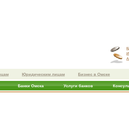
К
И
А
ицам
Юридическим лицам
Бизнес в Омске
Банки Омска
Услуги банков
Консул