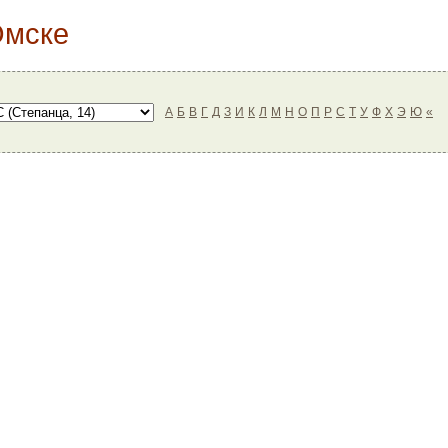
Омске
А
Б
В
Г
Д
З
И
К
Л
М
Н
О
П
Р
С
Т
У
Ф
Х
Э
Ю
«