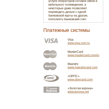
услуги операторов сотовой связи и
кабельного телевидения, а
некоторые даже позволяют
переводить деньги с одной
банковской карты на другую,
пополнять банковский счет.
Платежные системы
Visa
www.visa.com.ru
MasterCard
www.mastercard.com/ru
Maestro
www.maestrocard.com
«ОРПС»
www.sbercard.com
«Золотая корона»
www.korona.net