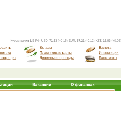
Курсы валют ЦБ РФ:
USD:
71.83
(+0.15) EUR:
87.21
(-0.12) KZT:
16.83
(+0.05)
редиты
Вклады
Валюта
потека
Пластиковые карты
Инвестиции
втокредит
Денежные переводы
Банкоматы
ьтации
Вакансии
О финансах