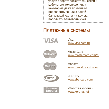
услуги операторов сотовой связи и
кабельного телевидения, а
некоторые даже позволяют
переводить деньги с одной
банковской карты на другую,
пополнять банковский счет.
Платежные системы
Visa
www.visa.com.ru
MasterCard
www.mastercard.com/ru
Maestro
www.maestrocard.com
«ОРПС»
www.sbercard.com
«Золотая корона»
www.korona.net