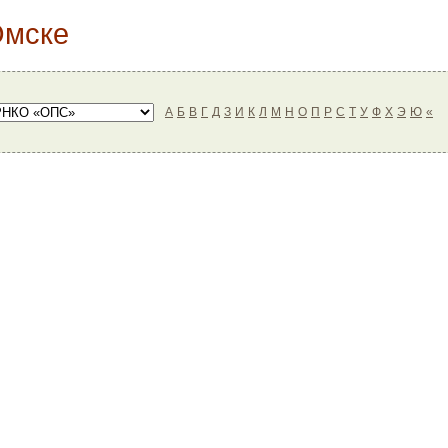
Омске
А
Б
В
Г
Д
З
И
К
Л
М
Н
О
П
Р
С
Т
У
Ф
Х
Э
Ю
«