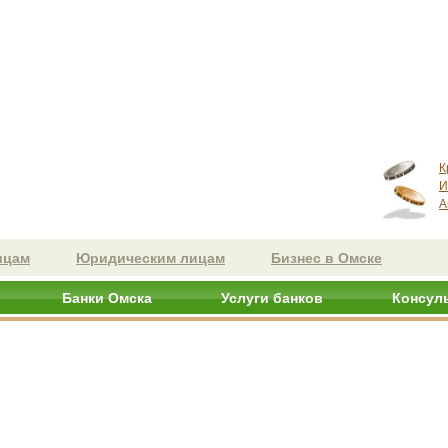
К
И
А
ицам
Юридическим лицам
Бизнес в Омске
Банки Омска
Услуги банков
Консул