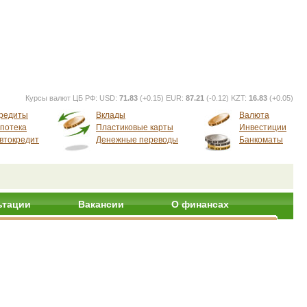
Курсы валют ЦБ РФ:
USD:
71.83
(+0.15) EUR:
87.21
(-0.12) KZT:
16.83
(+0.05)
редиты
Вклады
Валюта
потека
Пластиковые карты
Инвестиции
втокредит
Денежные переводы
Банкоматы
ьтации
Вакансии
О финансах