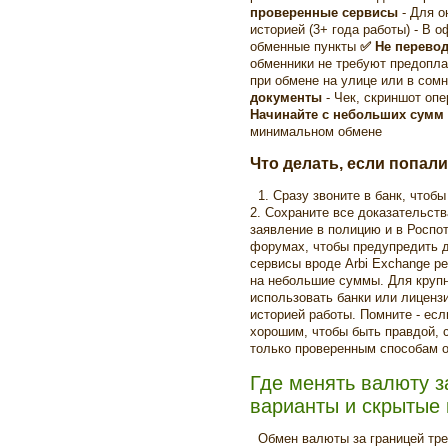
проверенные сервисы
- Для 
историей (3+ года работы) - В
обменные пункты
✅ Не перевод
обменники не требуют предопл
при обмене на улице или в сом
документы
- Чек, скриншот оп
Начинайте с небольших сумм
минимальном обмене
Что делать, если попал
1. Сразу звоните в банк, чтобы
2. Сохраните все доказательства
заявление в полицию и в Роспот
форумах, чтобы предупредить 
сервисы вроде Arbi Exchange р
на небольшие суммы. Для крупн
использовать банки или лиценз
историей работы. Помните - ес
хорошим, чтобы быть правдой, с
только проверенным способам 
Где менять валюту з
варианты и скрытые
Обмен валюты за границей тре