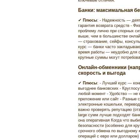
ключевые отличия.
Банки: максимальная б
✔
Плюсы
: - Надежность — дея
гарантия возврата средств - Ф
проблему лично при спорных с
выше, чем в большинстве онлай
— страхование, сейфы, консул
курс — банки часто закладываю
время работы — неудобно для с
крупные суммы могут потребов
Онлайн-обменники (напр
скорость и выгода
✔
Плюсы
: - Лучший курс — ко
выгоднее банковских - Круглос
любой момент - Удобство — не 
приложение или сайт - Разные 
электронные кошельки, перево
важно проверять репутацию (отз
large сумм лучше подходят бан
она оперативная Когда что выби
безопасности (особенно для кр
срочного обмена по выгодному к
операций с евро или долларом)