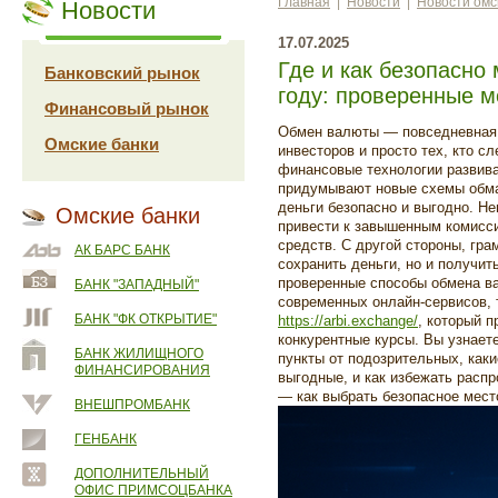
Главная
|
Новости
|
Новости омс
Новости
17.07.2025
Где и как безопасно
Банковский рынок
году: проверенные 
Финансовый рынок
Обмен валюты — повседневная 
Омские банки
инвесторов и просто тех, кто сл
финансовые технологии развив
придумывают новые схемы обман
деньги безопасно и выгодно. Н
Омские банки
привести к завышенным комисси
средств. С другой стороны, гра
АК БАРС БАНК
сохранить деньги, но и получит
проверенные способы обмена в
БАНК "ЗАПАДНЫЙ"
современных онлайн-сервисов, т
БАНК "ФК ОТКРЫТИЕ"
https://arbi.exchange/
, который 
конкурентные курсы. Вы узнает
БАНК ЖИЛИЩНОГО
пункты от подозрительных, как
ФИНАНСИРОВАНИЯ
выгодные, и как избежать расп
— как выбрать безопасное мест
ВНЕШПРОМБАНК
ГЕНБАНК
ДОПОЛНИТЕЛЬНЫЙ
ОФИС ПРИМСОЦБАНКА