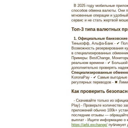
В 2025 году мобильные прилож
способов обмена валюты. Они п
мгновенные операции и удобный
сервис и не стать жертвой мош
Топ-3 типа валютных п
1. Официальные банковски
Тинькофф, Альфа-Банк - ✔ Полн
Возможность резервирования ку
в специализированных обменни
Примеры: BestChange, Монитори
реальном времени - ✔ Большой
дополнительно проверять наде
Специализированные обменн
KoronaPay - ✔ Самые выгодные
регулярных переводов - ✖ Лим
Как проверить безопас
- Скачивайте только из официа
Play) - Проверьте количество за
приложений обычно 100k+ устано
последние отзывы — обращайте
выплат - Ищите информацию о к
https://arbi.exchange/
публикует 