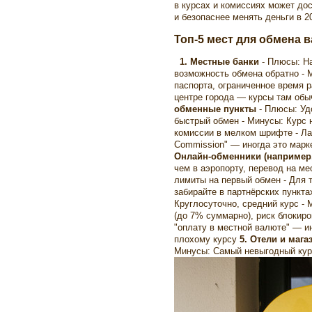
в курсах и комиссиях может дос
и безопаснее менять деньги в 
Топ-5 мест для обмена 
1. Местные банки
- Плюсы: Н
возможность обмена обратно - 
паспорта, ограниченное время р
центре города — курсы там об
обменные пункты
- Плюсы: Уд
быстрый обмен - Минусы: Курс 
комиссии в мелком шрифте - Ла
Commission" — иногда это марк
Онлайн-обменники (например,
чем в аэропорту, перевод на ме
лимиты на первый обмен - Для 
забирайте в партнёрских пункт
Круглосуточно, средний курс -
(до 7% суммарно), риск блокиро
"оплату в местной валюте" — и
плохому курсу
5. Отели и маг
Минусы: Самый невыгодный курс